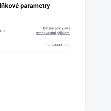
lňkové parametry
Dětské postýlky s
rie
:
vyndavacími příčkami
8595244418060