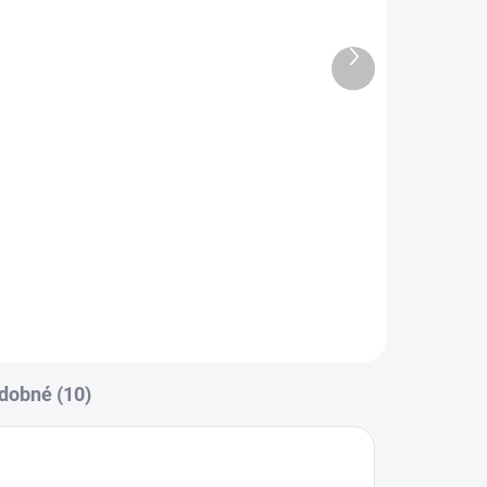
120 x 60 x 12 cm
Další
1 590 Kč
produkt
Do košíku
s
Dětská matrace s odnímatelným
AH:
termoregulačním potahem
Potah: matrace vytváří ideální...
dobné (10)