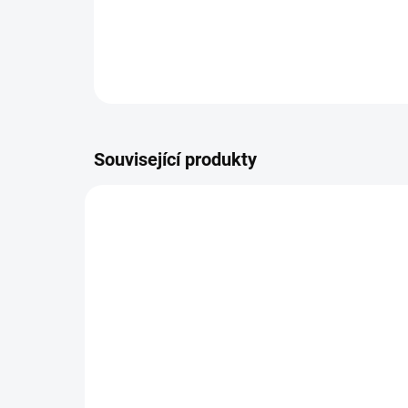
Související produkty
SKLADEM DO TÝDNE
Matrace do proutěného
Mo