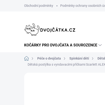
Přejít
Obchodní podmínky
Podmínky ochrany osobních ú
na
obsah
KOČÁRKY PRO DVOJČATA A SOUROZENCE
Domů
Péče o dvojčata
Spinkání dětí
Děts
Dětská postýlka s vyndavacími příčkami Scarlett ALE
Neohodnoceno
Podrobnosti hodn