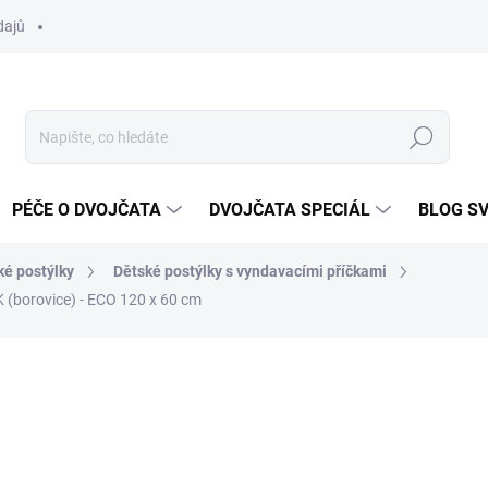
dajů
Hledat
PÉČE O DVOJČATA
DVOJČATA SPECIÁL
BLOG S
ké postýlky
Dětské postýlky s vyndavacími příčkami
K (borovice) - ECO 120 x 60 cm
ocení
ZNAČKA:
SCARLETT
2 890 Kč
Měrná
SKLADEM DO TÝDNE
cena: