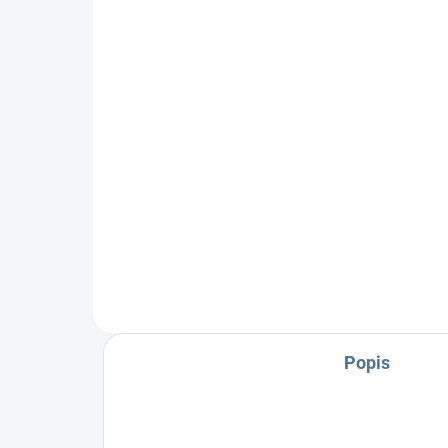
koše Scarlett 86 x 46 x 6
pos
cm
bar
cm
420 Kč
39
svě
Do košíku
Matrace určená svou velikostí do
Dět
proutěného koše Scarlett.
pěn
Složení:Potahový
Výp
materiál: 100%...
pota
Popis