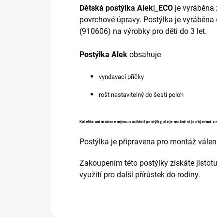
Dětská postýlka Alek|_ECO
je vyráběna 
povrchové úpravy. Postýlka je vyráběna
(910606) na výrobky pro děti do 3 let.
Postýlka Alek
obsahuje
vyndavací příčky
rošt nastavitelný do šesti poloh
Kolečka ani matrace nejsou součástí postýlky, ale je možné si je objednat
z 
Postýlka je připravena pro montáž vále
Zakoupením této postýlky získáte jistot
využití pro další přírůstek do rodiny.