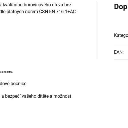
z kvalitního borovicového dřeva bez
Dop
 dle platných norem
ČSN EN 716-1+AC
Katego
EAN
:
naší nabídky.
ndové bočnice.
u a bezpečí vašeho dítěte a možnost