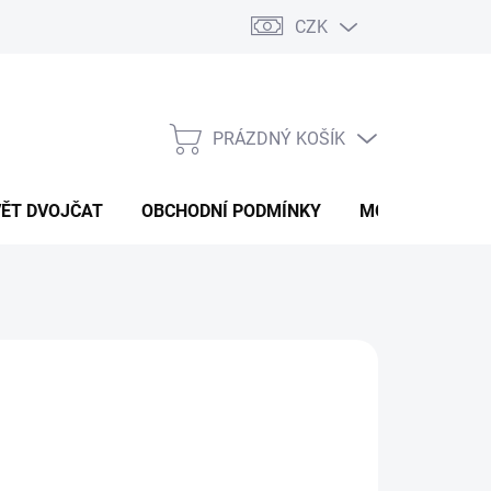
CZK
PRÁZDNÝ KOŠÍK
NÁKUPNÍ
KOŠÍK
VĚT DVOJČAT
OBCHODNÍ PODMÍNKY
MOJE OBJEDNÁ