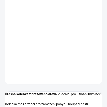
−
+
Přidat do košíku
Krásná
kolébka z březového dřeva
je ideální pro usínání miminek.
Kolébka je doplněná kolečky pro snažší posun po místnosti.
Kolébka má i aretaci pro zamezení pohybu houpací části.
Rozměr kolébky je
90 x 41 cm.
Váha výrobku je
10 Kg.
Nafocená
matrace není součástí
kolébky, ale lze ji objednat.
DETAILNÍ INFORMACE
ZEPTAT SE
Krásná
kolébka z březového dřeva
je ideální pro usínání miminek.
Kolébka má i aretaci pro zamezení pohybu houpací části.