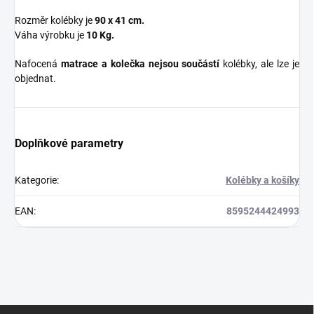
Rozměr kolébky je
90 x 41 cm.
Váha výrobku je
10 Kg.
Nafocená
matrace a kolečka nejsou součástí
kolébky, ale lze je
objednat.
Doplňkové parametry
Kategorie
:
Kolébky a košíky
EAN
:
8595244424993
Z