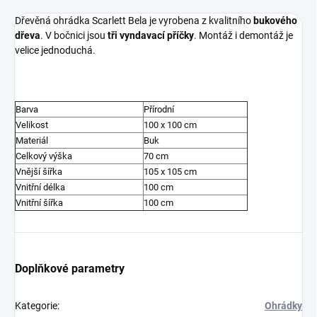
Dřevěná ohrádka Scarlett Bela je vyrobena z kvalitního
bukového
dřeva
. V bočnici jsou
tři vyndavací příčky
. Montáž i demontáž je
velice jednoduchá.
Barva
Přírodní
Velikost
100 x 100 cm
Materiál
Buk
Celkový výška
70 cm
Vnější šířka
105 x 105 cm
Vnitřní délka
100 cm
Vnitřní šířka
100 cm
Doplňkové parametry
Kategorie
:
Ohrádky