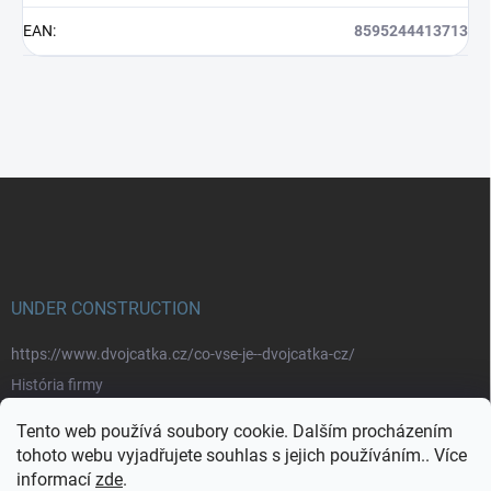
EAN
:
8595244413713
Z
á
p
a
t
í
UNDER CONSTRUCTION
https://www.dvojcatka.cz/co-vse-je--dvojcatka-cz/
História firmy
Prečo nakupovať u nás
Tento web používá soubory cookie. Dalším procházením
Značky
tohoto webu vyjadřujete souhlas s jejich používáním.. Více
informací
zde
.
https://www.dvojcatka.cz/kontakty/>