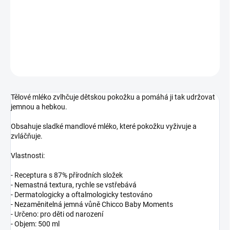
−
+
Přidat do košíku
DETAILNÍ INFORMACE
ZEPTAT SE
Tělové mléko zvlhčuje dětskou pokožku a pomáhá ji tak udržovat
jemnou a hebkou.
Obsahuje sladké mandlové mléko, které pokožku vyživuje a
zvláčňuje.
Vlastnosti:
- Receptura s 87% přírodních složek
- Nemastná textura, rychle se vstřebává
- Dermatologicky a oftalmologicky testováno
- Nezaměnitelná jemná vůně Chicco Baby Moments
- Určeno: pro děti od narození
- Objem: 500 ml