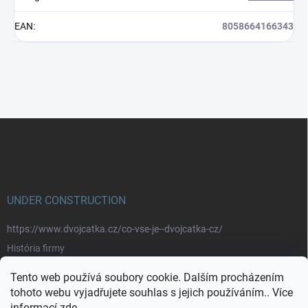
EAN
:
8058664166343
Z
á
p
a
t
í
UNDER CONSTRUCTION
https://www.dvojcatka.cz/co-vse-je--dvojcatka-cz/
História firmy
Prečo nakupovať u nás
Tento web používá soubory cookie. Dalším procházením
Značky
tohoto webu vyjadřujete souhlas s jejich používáním.. Více
informací
zde
.