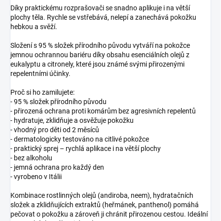
Díky praktickému rozprašovači se snadno aplikuje i na větší
plochy těla. Rychle se vstřebává, nelepí a zanechává pokožku
hebkou a svěží.
Složení s 95 % složek přírodního původu vytváří na pokožce
jemnou ochrannou bariéru díky obsahu esenciálních olejů z
eukalyptu a citronely, které jsou známé svými přirozenými
repelentními účinky.
Proč si ho zamilujete:
- 95 % složek přírodního původu
- přirozená ochrana proti komárům bez agresivních repelentů
- hydratuje, zklidňuje a osvěžuje pokožku
- vhodný pro děti od 2 měsíců
- dermatologicky testováno na citlivé pokožce
- praktický sprej – rychlá aplikace i na větší plochy
- bez alkoholu
- jemná ochrana pro každý den
- vyrobeno v Itálii
Kombinace rostlinných olejů (andiroba, neem), hydratačních
složek a zklidňujících extraktů (heřmánek, panthenol) pomáhá
pečovat o pokožku a zároveň ji chránit přirozenou cestou. Ideální