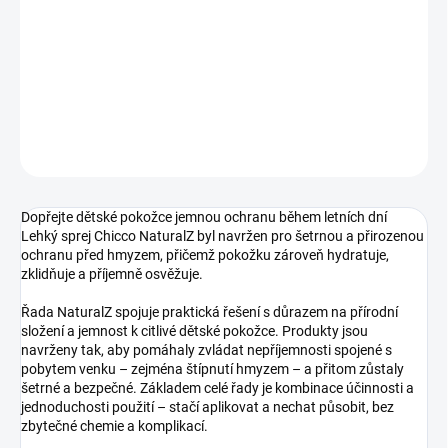
cena:
−
+
Přidat do košíku
DETAILNÍ INFORMACE
ZEPTAT SE
Dopřejte dětské pokožce jemnou ochranu během letních dní
Lehký sprej Chicco NaturalZ byl navržen pro šetrnou a přirozenou
ochranu před hmyzem, přičemž pokožku zároveň hydratuje,
zklidňuje a příjemně osvěžuje.
Řada NaturalZ spojuje praktická řešení s důrazem na přírodní
složení a jemnost k citlivé dětské pokožce. Produkty jsou
navrženy tak, aby pomáhaly zvládat nepříjemnosti spojené s
pobytem venku – zejména štípnutí hmyzem – a přitom zůstaly
šetrné a bezpečné. Základem celé řady je kombinace účinnosti a
jednoduchosti použití – stačí aplikovat a nechat působit, bez
zbytečné chemie a komplikací.