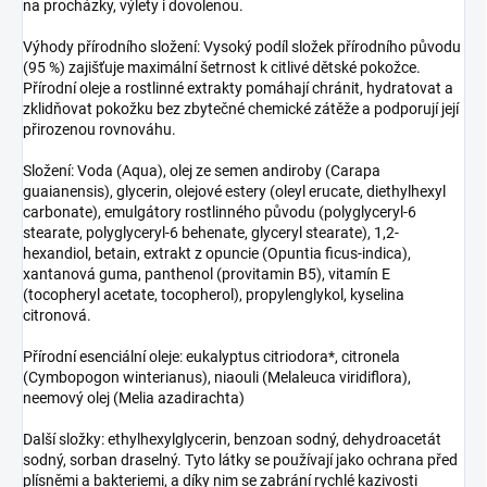
na procházky, výlety i dovolenou.
Výhody přírodního složení: Vysoký podíl složek přírodního původu
(95 %) zajišťuje maximální šetrnost k citlivé dětské pokožce.
Přírodní oleje a rostlinné extrakty pomáhají chránit, hydratovat a
zklidňovat pokožku bez zbytečné chemické zátěže a podporují její
přirozenou rovnováhu.
Složení: Voda (Aqua), olej ze semen andiroby (Carapa
guaianensis), glycerin, olejové estery (oleyl erucate, diethylhexyl
carbonate), emulgátory rostlinného původu (polyglyceryl-6
stearate, polyglyceryl-6 behenate, glyceryl stearate), 1,2-
hexandiol, betain, extrakt z opuncie (Opuntia ficus-indica),
xantanová guma, panthenol (provitamin B5), vitamín E
(tocopheryl acetate, tocopherol), propylenglykol, kyselina
citronová.
Přírodní esenciální oleje: eukalyptus citriodora*, citronela
(Cymbopogon winterianus), niaouli (Melaleuca viridiflora),
neemový olej (Melia azadirachta)
Další složky: ethylhexylglycerin, benzoan sodný, dehydroacetát
sodný, sorban draselný. Tyto látky se používají jako ochrana před
plísněmi a bakteriemi, a díky nim se zabrání rychlé kazivosti