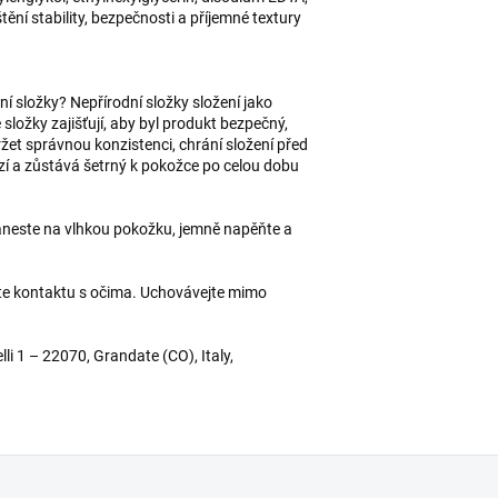
ění stability, bezpečnosti a příjemné textury
ní složky? Nepřírodní složky složení jako
 složky zajišťují, aby byl produkt bezpečný,
et správnou konzistenci, chrání složení před
zí a zůstává šetrný k pokožce po celou dobu
naneste na vlhkou pokožku, jemně napěňte a
ňte kontaktu s očima. Uchovávejte mimo
i 1 – 22070, Grandate (CO), Italy,