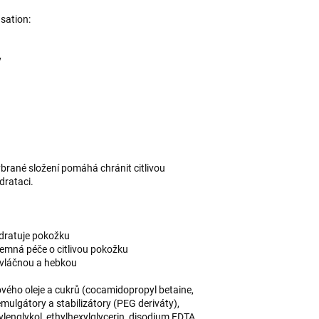
sation:
y
ybrané složení pomáhá chránit citlivou
drataci.
ydratuje pokožku
jemná péče o citlivou pokožku
u vláčnou a hebkou
ového oleje a cukrů (cocamidopropyl betaine,
emulgátory a stabilizátory (PEG deriváty),
englykol, ethylhexylglycerin, disodium EDTA,