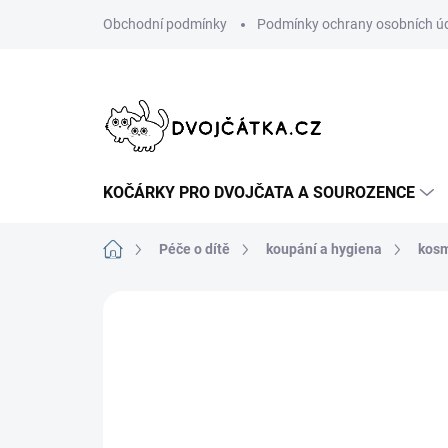
Přejít
Obchodní podmínky
Podmínky ochrany osobních ú
na
obsah
KOČÁRKY PRO DVOJČATA A SOUROZENCE
Domů
Péče o dítě
koupání a hygiena
kosm
Neohodnoceno
Podrobnosti hodn