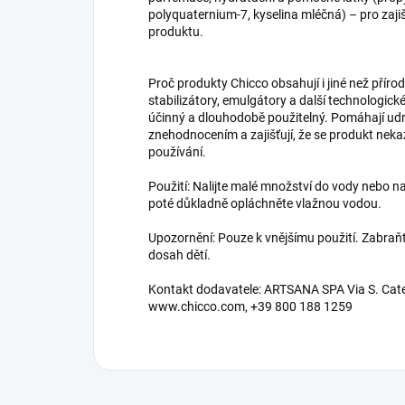
polyquaternium-7, kyselina mléčná) – pro zajišt
produktu.
Proč produkty Chicco obsahují i jiné než přírod
stabilizátory, emulgátory a další technologické
účinný a dlouhodobě použitelný. Pomáhají udrž
znehodnocením a zajišťují, že se produkt neka
používání.
Použití: Nalijte malé množství do vody nebo 
poté důkladně opláchněte vlažnou vodou.
Upozornění: Pouze k vnějšímu použití. Zabra
dosah dětí.
Kontakt dodavatele: ARTSANA SPA Via S. Catell
www.chicco.com, +39 800 188 1259