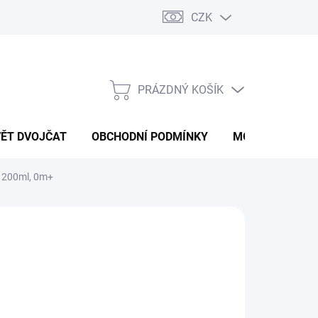
CZK
PRÁZDNÝ KOŠÍK
NÁKUPNÍ
KOŠÍK
VĚT DVOJČAT
OBCHODNÍ PODMÍNKY
MOJE OBJEDNÁ
n 200ml, 0m+