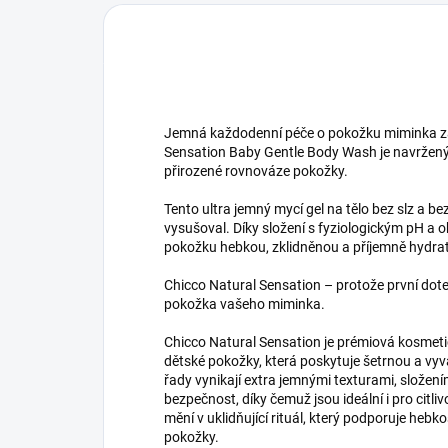
Jemná každodenní péče o pokožku miminka za
Sensation Baby Gentle Body Wash je navržený t
přirozené rovnováze pokožky.
Tento ultra jemný mycí gel na tělo bez slz a bez
vysušoval. Díky složení s fyziologickým pH 
pokožku hebkou, zklidněnou a příjemně hydr
Chicco Natural Sensation – protože první dote
pokožka vašeho miminka.
Chicco Natural Sensation je prémiová kosmet
dětské pokožky, která poskytuje šetrnou a vyv
řady vynikají extra jemnými texturami, slože
bezpečnost, díky čemuž jsou ideální i pro cit
mění v uklidňující rituál, který podporuje heb
pokožky.