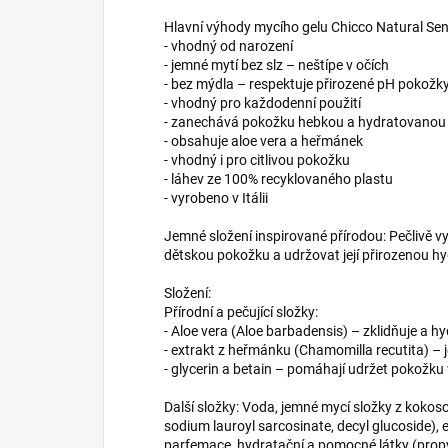
Hlavní výhody mycího gelu Chicco Natural Sen
- vhodný od narození
- jemné mytí bez slz – neštípe v očích
- bez mýdla – respektuje přirozené pH pokožk
- vhodný pro každodenní použití
- zanechává pokožku hebkou a hydratovanou
- obsahuje aloe vera a heřmánek
- vhodný i pro citlivou pokožku
- láhev ze 100% recyklovaného plastu
- vyrobeno v Itálii
Jemné složení inspirované přírodou: Pečlivě v
dětskou pokožku a udržovat její přirozenou hy
Složení:
Přírodní a pečující složky:
- Aloe vera (Aloe barbadensis) – zklidňuje a h
- extrakt z heřmánku (Chamomilla recutita) – 
- glycerin a betain – pomáhají udržet pokožk
Další složky: Voda, jemné mycí složky z kokos
sodium lauroyl sarcosinate, decyl glucoside), 
parfemace, hydratační a pomocné látky (propyl