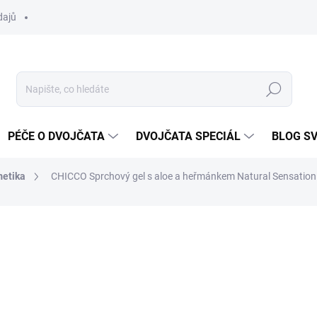
dajů
Hledat
PÉČE O DVOJČATA
DVOJČATA SPECIÁL
BLOG S
etika
CHICCO Sprchový gel s aloe a heřmánkem Natural Sensatio
ocení
ZNAČKA:
CHICCO
162 Kč
149 Kč
Měrná
SKLADEM DO TÝDNE
cena: