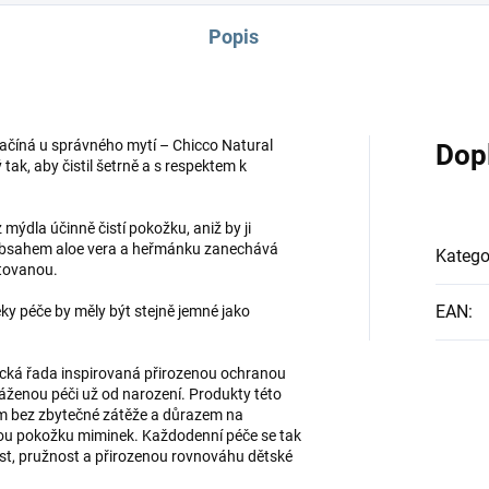
Popis
číná u správného mytí – Chicco Natural
Dop
ak, aby čistil šetrně a s respektem k
 mýdla účinně čistí pokožku, aniž by ji
a obsahem aloe vera a heřmánku zanechává
Katego
atovanou.
EAN
:
ky péče by měly být stejně jemné jako
ická řada inspirovaná přirozenou ochranou
áženou péči už od narození. Produkty této
ním bez zbytečné zátěže a důrazem na
livou pokožku miminek. Každodenní péče se tak
kost, pružnost a přirozenou rovnováhu dětské