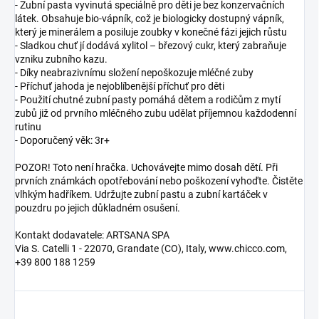
- Zubní pasta vyvinutá speciálně pro děti je bez konzervačních
látek. Obsahuje bio-vápník, což je biologicky dostupný vápník,
který je minerálem a posiluje zoubky v konečné fázi jejich růstu
- Sladkou chuť jí dodává xylitol – březový cukr, který zabraňuje
vzniku zubního kazu.
- Díky neabrazivnímu složení nepoškozuje mléčné zuby
- Příchuť jahoda je nejoblíbenější příchuť pro děti
- Použití chutné zubní pasty pomáhá dětem a rodičům z mytí
zubů již od prvního mléčného zubu udělat příjemnou každodenní
rutinu
- Doporučený věk: 3r+
POZOR! Toto není hračka. Uchovávejte mimo dosah dětí. Při
prvních známkách opotřebování nebo poškození vyhoďte. Čistěte
vlhkým hadříkem. Udržujte zubní pastu a zubní kartáček v
pouzdru po jejich důkladném osušení.
Kontakt dodavatele: ARTSANA SPA
Via S. Catelli 1 - 22070, Grandate (CO), Italy, www.chicco.com,
+39 800 188 1259