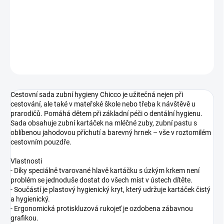
−
+
Přidat do košíku
DETAILNÍ INFORMACE
ZEPTAT SE
Cestovní sada zubní hygieny Chicco je užitečná nejen při
cestování, ale také v mateřské škole nebo třeba k návštěvě u
prarodičů. Pomáhá dětem při základní péči o dentální hygienu.
Sada obsahuje zubní kartáček na mléčné zuby, zubní pastu s
oblíbenou jahodovou příchutí a barevný hrnek – vše v roztomilém
cestovním pouzdře.
Vlastnosti
- Díky speciálně tvarované hlavě kartáčku s úzkým krkem není
problém se jednoduše dostat do všech míst v ústech dítěte.
- Součástí je plastový hygienický kryt, který udržuje kartáček čistý
a hygienický.
- Ergonomická protiskluzová rukojeť je ozdobena zábavnou
grafikou.