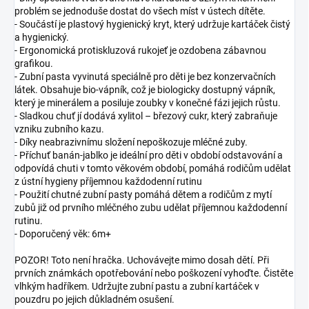
problém se jednoduše dostat do všech míst v ústech dítěte.
- Součástí je plastový hygienický kryt, který udržuje kartáček čistý
a hygienický.
- Ergonomická protiskluzová rukojeť je ozdobena zábavnou
grafikou.
- Zubní pasta vyvinutá speciálně pro děti je bez konzervačních
látek. Obsahuje bio-vápník, což je biologicky dostupný vápník,
který je minerálem a posiluje zoubky v konečné fázi jejich růstu.
- Sladkou chuť jí dodává xylitol – březový cukr, který zabraňuje
vzniku zubního kazu.
- Díky neabrazivnímu složení nepoškozuje mléčné zuby.
- Příchuť banán-jablko je ideální pro děti v období odstavování a
odpovídá chuti v tomto věkovém období, pomáhá rodičům udělat
z ústní hygieny příjemnou každodenní rutinu
- Použití chutné zubní pasty pomáhá dětem a rodičům z mytí
zubů již od prvního mléčného zubu udělat příjemnou každodenní
rutinu.
- Doporučený věk: 6m+
POZOR! Toto není hračka. Uchovávejte mimo dosah dětí. Při
prvních známkách opotřebování nebo poškození vyhoďte. Čistěte
vlhkým hadříkem. Udržujte zubní pastu a zubní kartáček v
pouzdru po jejich důkladném osušení.