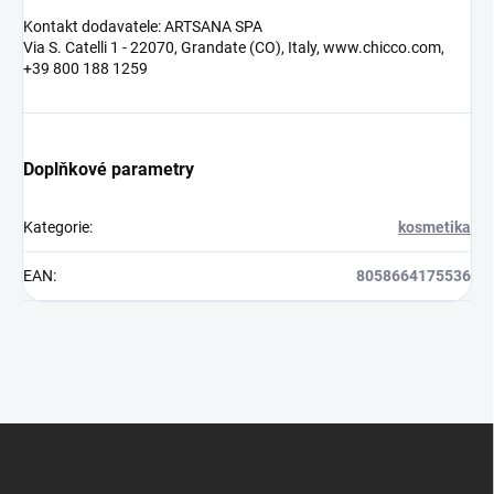
Kontakt dodavatele: ARTSANA SPA
Via S. Catelli 1 - 22070, Grandate (CO), Italy, www.chicco.com,
+39 800 188 1259
Doplňkové parametry
Kategorie
:
kosmetika
EAN
:
8058664175536
Z
á
p