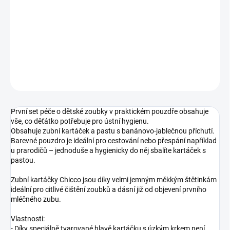
cena:
−
+
Přidat do košíku
DETAILNÍ INFORMACE
ZEPTAT SE
První set péče o dětské zoubky v praktickém pouzdře obsahuje
vše, co děťátko potřebuje pro ústní hygienu.
Obsahuje zubní kartáček a pastu s banánovo-jablečnou příchutí.
Barevné pouzdro je ideální pro cestování nebo přespání například
u prarodičů – jednoduše a hygienicky do něj sbalíte kartáček s
pastou.
Zubní kartáčky Chicco jsou díky velmi jemným měkkým štětinkám
ideální pro citlivé čištění zoubků a dásní již od objevení prvního
mléčného zubu.
Vlastnosti:
- Díky speciálně tvarované hlavě kartáčku s úzkým krkem není