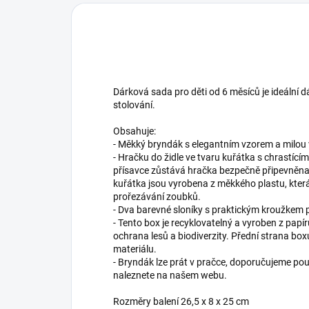
Dárková sada pro děti od 6 měsíců je ideální d
stolování.
Obsahuje:
- Měkký bryndák s elegantním vzorem a milou 
- Hračku do židle ve tvaru kuřátka s chrastícím
přísavce zůstává hračka bezpečně připevněna 
kuřátka jsou vyrobena z měkkého plastu, která
prořezávání zoubků.
- Dva barevné sloníky s praktickým kroužkem 
- Tento box je recyklovatelný a vyroben z papí
ochrana lesů a biodiverzity. Přední strana b
materiálu.
- Bryndák lze prát v pračce, doporučujeme použ
naleznete na našem webu.
Rozměry balení 26,5 x 8 x 25 cm