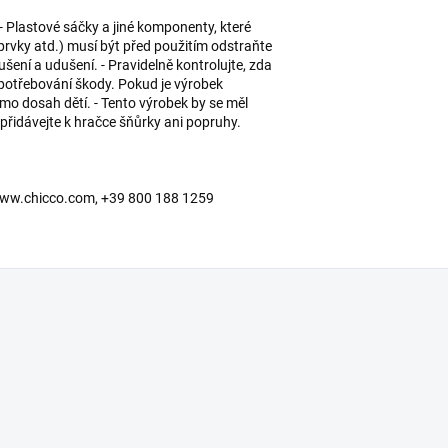
Plastové sáčky a jiné komponenty, které
 prvky atd.) musí být před použitím odstraňte
ení a udušení. - Pravidelně kontrolujte, zda
otřebování škody. Pokud je výrobek
imo dosah dětí. - Tento výrobek by se měl
řidávejte k hračce šňůrky ani popruhy.
y, www.chicco.com, +39 800 188 1259