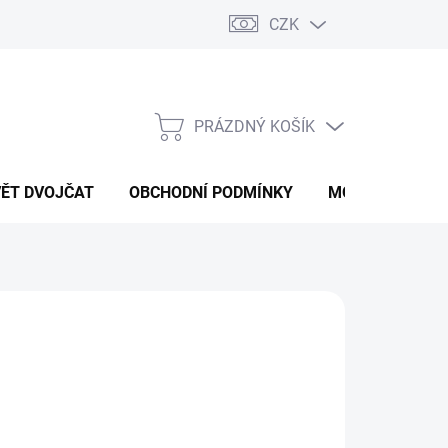
CZK
PRÁZDNÝ KOŠÍK
NÁKUPNÍ
KOŠÍK
VĚT DVOJČAT
OBCHODNÍ PODMÍNKY
MOJE OBJEDNÁ