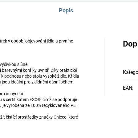
Popis
árek v období objevování jídla a prvního
Dop
výšivkou slůně
i barevnými korálky uvnitř. Díky praktické
Katego
k podnosu nebo stolu vysoké židle. Křídla
 jsou ideální pro zklidnění dásní během
EAN
:
pro uchycení
ru s certifikátem FSC®, čímž se podporuje
oxu je vyrobena ze 100% recyklovaného PET
ít čistící prostředky značky Chicco, které