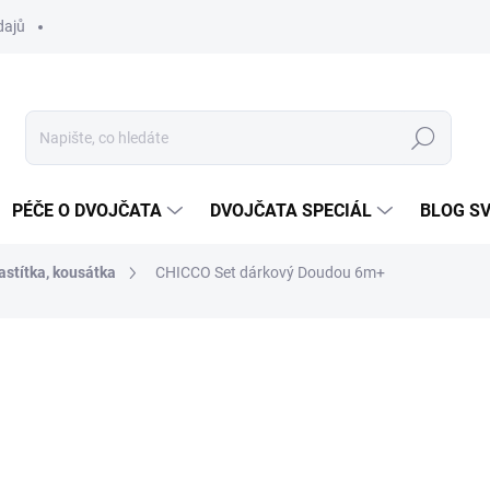
dajů
Hledat
PÉČE O DVOJČATA
DVOJČATA SPECIÁL
BLOG S
astítka, kousátka
CHICCO Set dárkový Doudou 6m+
ocení
ZNAČKA:
CHICCO
562 Kč
519 Kč
Měrná
SKLADEM DO TÝDNE
cena: