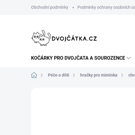
Přejít
Obchodní podmínky
Podmínky ochrany osobních ú
na
obsah
KOČÁRKY PRO DVOJČATA A SOUROZENCE
Domů
Péče o dítě
hračky pro miminka
chr
Neohodnoceno
Podrobnosti hodn