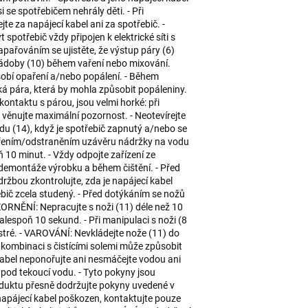
i se spotřebičem nehrály děti. - Při
jte za napájecí kabel ani za spotřebič. -
potřebič vždy připojen k elektrické síti s
ařováním se ujistěte, že výstup páry (6)
 nádoby (10) během vaření nebo mixování.
sobí opaření a/nebo popálení. - Během
ká pára, která by mohla způsobit popáleniny.
kontaktu s párou, jsou velmi horké: při
věnujte maximální pozornost. - Neotevírejte
odu (14), když je spotřebič zapnutý a/nebo se
evřením/odstraněním uzávěru nádržky na vodu
 10 minut. - Vždy odpojte zařízení ze
emontáže výrobku a během čištění. - Před
žbou zkontrolujte, zda je napájecí kabel
ebič zcela studený. - Před dotýkáním se nožů
ZORNĚNÍ: Nepracujte s noži (11) déle než 10
alespoň 10 sekund. - Při manipulaci s noži (8
ostré. - VAROVÁNÍ: Nevkládejte nože (11) do
v kombinaci s čistícími solemi může způsobit
í kabel neponořujte ani nesmáčejte vodou ani
 pod tekoucí vodu. - Tyto pokyny jsou
oduktu přesně dodržujte pokyny uvedené v
napájecí kabel poškozen, kontaktujte pouze