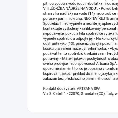
pitnou vodou z vodovodu nebo látkami odlišný
VIII „ÚDRŽBA NÁDRŽE NA VODU“. - Pokud běhe
stran víka nádržky na vodu (14) nebo trubice 
poruše v parním okruhu: NEOTEVÍREJTE ani ne
Spotřebič ihned vypněte a nechte jej úplně v
kontaktujte vyškolený kvalifikovaný personál
nepoužívejte, pokud z těla spotřebiče vytéká 
vypněte spotřebič a odpojte jej. - Na konci cykl
odstraňte víko (13), přičemž dávejte pozor na 
košíku pro vaření může být velmi horká. - Aby
používat tento spotřebič k sekání velmi tvrdýc
potraviny. - Máte-li jakékoli pochybnosti o ob
svého prodejce nebo společnost Artsana SpA.
upozornění změnit to, co je popsáno v tomto 
kopírování, jakož i překlad do jiného jazyka ja
zakázán bez předchozího písemného souhlas
Kontakt dodavatele: ARTSANA SPA
Via S. Catelli 1 - 22070, Grandate (CO), Ital