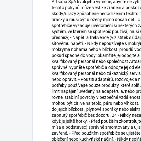
Artsana SpA kvůli jeho výměně, abyste se vyh
těchto pokynů může vést ke zranění a poškoz
škody/úrazy způsobené nedodržením těchto pok
hračky a musí být uloženy mimo dosah dětí. Up
spotřebiče vyžaduje uvědomění si některých zák
systém, ve kterém se spotřebič používá, musí
předpisy; - Napětí a frekvence (viz štítek s ú
síťovému napětí. - Nikdy nepoužívejte s mo
mokrýma nohama nebo v blízkosti proudů vody
pokud spadne do vody; okamžitě jej odpojte a u
kvalifikovaný personál nebo společnost Artsa
správně: vypněte spotřebič a odpojte jej od ele
kvalifikovaný personál nebo zákaznický servis
nebo opravit. - Použití adaptérů, rozdvojek a 
potřeby používejte pouze produkty, které splň
limit napájení uvedený na adaptéru a/nebo pro
rovné, stabilní povrchy v bezpečné vzdálenost
mohou být citlivé na teplo, páru nebo vlhkost
do jejich blízkosti, plynové sporáky nebo elekt
zapnutý spotřebič bez dozoru. 24 - Nikdy neza
když je ještě horký. - Před použitím zkontrol
mísa a podstavec) správně smontovány a ujist
zavřené. - Před použitím spotřebiče se ujistěte
oblečení nebo kuchyňské náčiní. - Nikdy neplň