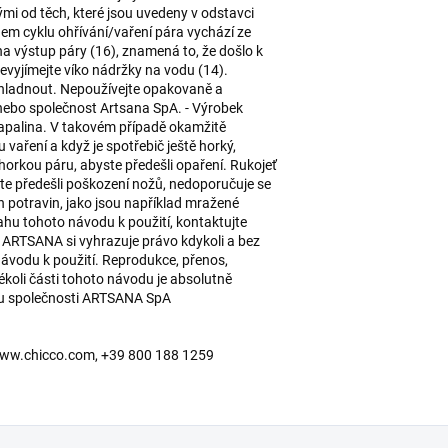
mi od těch, které jsou uvedeny v odstavci
m cyklu ohřívání/vaření pára vychází ze
na výstup páry (16), znamená to, že došlo k
vyjímejte víko nádržky na vodu (14).
ychladnout. Nepoužívejte opakovaně a
 nebo společnost Artsana SpA. - Výrobek
kapalina. V takovém případě okamžitě
u vaření a když je spotřebič ještě horký,
horkou páru, abyste předešli opaření. Rukojeť
ste předešli poškození nožů, nedoporučuje se
h potravin, jako jsou například mražené
sahu tohoto návodu k použití, kontaktujte
 ARTSANA si vyhrazuje právo kdykoli a bez
návodu k použití. Reprodukce, přenos,
kékoli části tohoto návodu je absolutně
u společnosti ARTSANA SpA
y, www.chicco.com, +39 800 188 1259