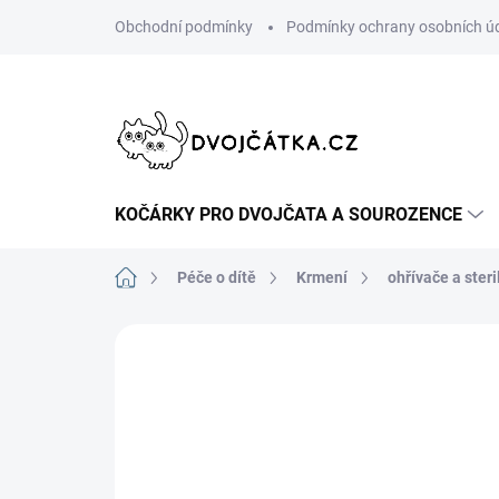
Přejít
Obchodní podmínky
Podmínky ochrany osobních ú
na
obsah
KOČÁRKY PRO DVOJČATA A SOUROZENCE
Domů
Péče o dítě
Krmení
ohřívače a steri
Neohodnoceno
Podrobnosti hodn