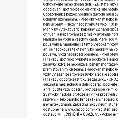
uchovávejte mimo dosah dětí. - Zajistěte, aby s
odpojování spotřebiče od elektrické sítě netahe
Upozornění: z bezpečnostních důvodů musí být s
účinným uzemněním. - Před ohříváním nebo nap
není ucpaný. - Nikdy neodstraňujte víko (13)
Mohly by vytékat vařící kapaliny 22 náhle způ
ohřívání a napařování se z misky uvolňuje hor
Nádržka na vodu a všechny části, které jsou v 
používání a manipulaci s tímto výrobkem vždy 
ani se nepokoušejte otevřít víko nádržky na v
používá, hrozí nebezpečí popálení. - Před ot
(14) vždy spotřebič vypněte a počkejte alespoň
zásuvky, když se nepoužívá, během montáže/d
přemisťováním, čištěním, skladováním nebo údr
vždy vytažen ze síťové zásuvky a zda je spotř
(11) vždy odpojte zástrčku ze zásuvky. - UPO
sekund a mezi jednou a další operací počkejte 
a 11) buďte vždy opatrní, protože jsou velmi 
23 myčky nádobí, protože její vlhké prostředí 
rezivění. - Tělo parního hrnce (1) ani napájec
jinými tekutinami. Základnu nikdy neumisťujte
dostupné na www.chicco.com - Při čištění pr
odstavci VII. „ČIŠTĚNÍ A ÚDRŽBA“. - Pokud je 