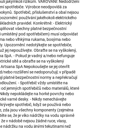
nuli jakýmkoli rizikům. VAROVÁNÍ: Nedodržení
ení spotřebiče. Výrobce neodpovídá za
ynů. Spotřebič, příslušenství a obal nejsou
ozornění: používání jakéhokoli elektrického
ladních pravidel. Konkrétně: - Elektrický
 splňovat všechny platné bezpečnostní
daji umístěný pod spotřebičem) musí odpovídat
krýma nebo vlhkýma rukama, bosýma nebo
. Upozornění: nedotýkejte se spotřebiče,
ž jej nepoužívejte. Obraťte se na vyškolený,
na SpA. - Pokud je vadný a/nebo nefunguje
ktrické sítě a obraťte se na vyškolený
 Artsana SpA Nepokoušejte se jej otevřít
nd/nebo rozšíření se nedoporučují; v případě
ují platné bezpečnostní normy a nepřekračují
dloužení. - Spotřebič vždy umístěte na
i od jemných spotřebičů nebo materiálů, které
. Nikdy nepokládejte na horké povrchy nebo
rické varné desky. - Nikdy nenechávejte
krývejte spotřebič, když se používá nebo
ujte, zda jsou všechny komponenty (zejména
ěte se, že je víko nádržky na vodu správně
, že v nádobě nejsou žádné ruce, vlasy,
te nádržku na vodu jinými tekutinami než