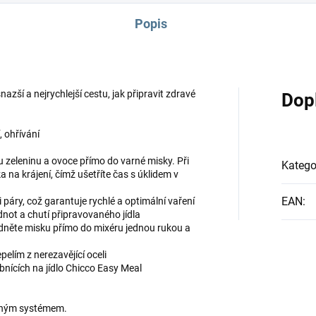
Popis
azší a nejrychlejší cestu, jak připravit zdravé
Dop
, ohřívání
u zeleninu a ovoce přímo do varné misky. Při
Katego
 na krájení, čímž ušetříte čas s úklidem v
EAN
:
ci páry, což garantuje rychlé a optimální vaření
not a chutí připravovaného jídla
něte misku přímo do mixéru jednou rukou a
epelím z nerezavějící oceli
obnících na jídlo Chicco Easy Meal
očným systémem.