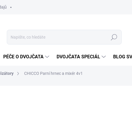
dajů
Hledat
PÉČE O DVOJČATA
DVOJČATA SPECIÁL
BLOG S
lizátory
CHICCO Parní hrnec a mixér 4v1
ocení
ZNAČKA:
CHICCO
2 839 Kč
Měrná
SKLADEM DO TÝDNE
cena: