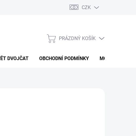
CZK
PRÁZDNÝ KOŠÍK
NÁKUPNÍ
KOŠÍK
VĚT DVOJČAT
OBCHODNÍ PODMÍNKY
MOJE OBJEDNÁ