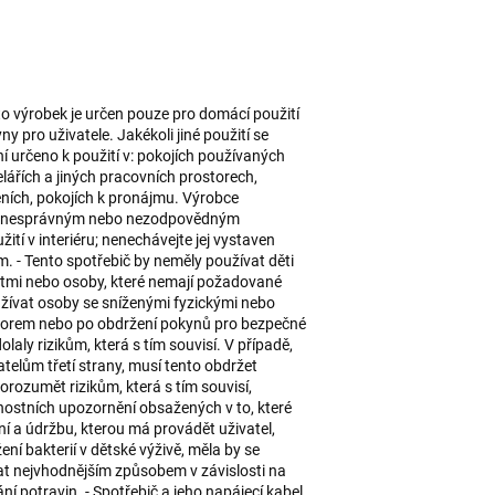
ýrobek je určen pouze pro domácí použití
 pro uživatele. Jakékoli jiné použití se
 určeno k použití v: pokojích používaných
ářích a jiných pracovních prostorech,
eních, pokojích k pronájmu. Výrobce
, nesprávným nebo nezodpovědným
ití v interiéru; nenechávejte jej vystaven
. - Tento spotřebič by neměly používat děti
tmi nebo osoby, které nemají požadované
žívat osoby se sníženými fyzickými nebo
orem nebo po obdržení pokynů pro bezpečné
laly rizikům, která s tím souvisí. V případě,
atelům třetí strany, musí tento obdržet
rozumět rizikům, která s tím souvisí,
ostních upozornění obsažených v to, které
ění a údržbu, kterou má provádět uživatel,
ní bakterií v dětské výživě, měla by se
t nejvhodnějším způsobem v závislosti na
í potravin. - Spotřebič a jeho napájecí kabel