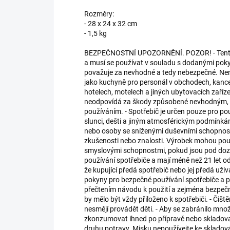
Rozměry:
- 28 x 24 x 32 cm
- 1,5 kg
BEZPEČNOSTNÍ UPOZORNĚNÍ. POZOR! - Tento v
a musí se používat v souladu s dodanými pokyny
považuje za nevhodné a tedy nebezpečné. Není
jako kuchyně pro personál v obchodech, kancel
hotelech, motelech a jiných ubytovacích zaříz
neodpovídá za škody způsobené nevhodným
používáním. - Spotřebič je určen pouze pro použ
slunci, dešti a jiným atmosférickým podmínkám
nebo osoby se sníženými duševními schopnos
zkušenosti nebo znalosti. Výrobek mohou pou
smyslovými schopnostmi, pokud jsou pod doz
používání spotřebiče a mají méně než 21 let odo
že kupující předá spotřebič nebo jej předá uživ
pokyny pro bezpečné používání spotřebiče a po
přečtením návodu k použití a zejména bezpečn
by mělo být vždy přiloženo k spotřebiči. - Čišt
nesmějí provádět děti. - Aby se zabránilo množe
zkonzumovat ihned po přípravě nebo skladova
druhu potravy. Misku nepoužívejte ke skladován