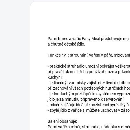
Parní hrnec a vařič Easy Meal představuje nejsn
a chutné dětské jídlo.
Funkce 4v1: strouhání, vaření v páře, mixování
- praktické struhadlo umožní pokrájet veškero
přípravě tak není třeba používat nože a prkénka
kuchyni
- jedinečný tvar misky zajistí efektivní distribu
při zachování všech potřebných nutričních hod
- jednoduchým překlápěcím systémem vyprázd
jídlo je za minutku připraveno k servírování
- mixér zajišťuje ideální konzistenci pyré díky č
- zbylé jídlo z vařiče si můžete uschovat v zás
Balení obsahuje:
Parní vařič a mixér, struhadlo, nádobka s ot