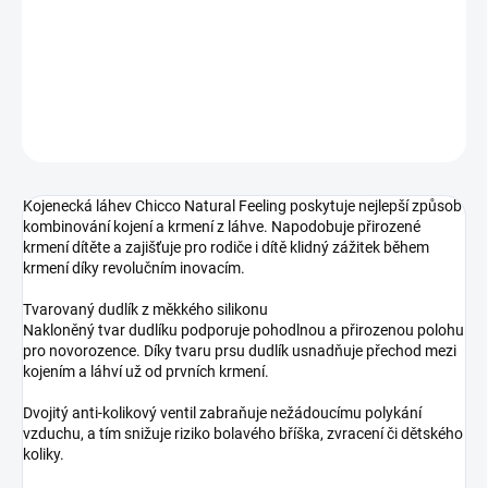
−
+
Přidat do košíku
DETAILNÍ INFORMACE
ZEPTAT SE
Kojenecká láhev Chicco Natural Feeling poskytuje nejlepší způsob
kombinování kojení a krmení z láhve. Napodobuje přirozené
krmení dítěte a zajišťuje pro rodiče i dítě klidný zážitek během
krmení díky revolučním inovacím.
Tvarovaný dudlík z měkkého silikonu
Nakloněný tvar dudlíku podporuje pohodlnou a přirozenou polohu
pro novorozence. Díky tvaru prsu dudlík usnadňuje přechod mezi
kojením a láhví už od prvních krmení.
Dvojitý anti-kolikový ventil zabraňuje nežádoucímu polykání
vzduchu, a tím snižuje riziko bolavého bříška, zvracení či dětského
koliky.