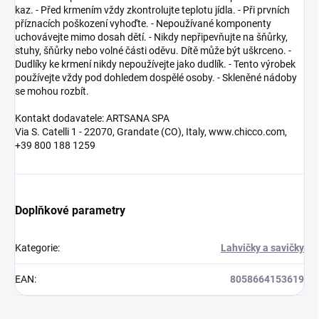
kaz. - Před krmením vždy zkontrolujte teplotu jídla. - Při prvních
příznacích poškození vyhoďte. - Nepoužívané komponenty
uchovávejte mimo dosah dětí. - Nikdy nepřipevňujte na šňůrky,
stuhy, šňůrky nebo volné části oděvu. Dítě může být uškrceno. -
Dudlíky ke krmení nikdy nepoužívejte jako dudlík. - Tento výrobek
používejte vždy pod dohledem dospělé osoby. - Skleněné nádoby
se mohou rozbít.
Kontakt dodavatele: ARTSANA SPA
Via S. Catelli 1 - 22070, Grandate (CO), Italy, www.chicco.com,
+39 800 188 1259
Doplňkové parametry
Kategorie
:
Lahvičky a savičky
EAN
:
8058664153619