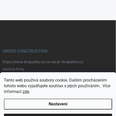
Z
á
p
a
t
í
UNDER CONSTRUCTION
https://www.dvojcatka.cz/co-vse-je--dvojcatka-cz/
História firmy
Prečo nakupovať u nás
Tento web používá soubory cookie. Dalším procházením
Značky
tohoto webu vyjadřujete souhlas s jejich používáním.. Více
informací
zde
.
https://www.dvojcatka.cz/kontakty/>
Nastavení