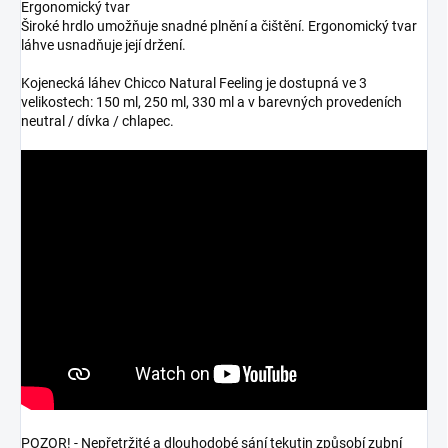
Ergonomický tvar
Široké hrdlo umožňuje snadné plnění a čištění. Ergonomický tvar
láhve usnadňuje její držení.
Kojenecká láhev Chicco Natural Feeling je dostupná ve 3
velikostech: 150 ml, 250 ml, 330 ml a v barevných provedeních
neutral / dívka / chlapec.
POZOR! - Nepřetržité a dlouhodobé sání tekutin způsobí zubní