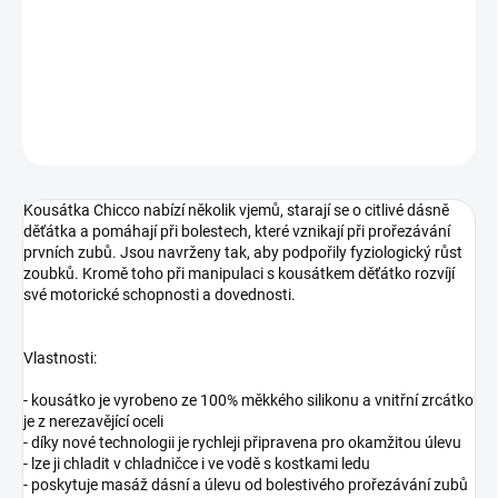
−
+
Přidat do košíku
DETAILNÍ INFORMACE
ZEPTAT SE
Kousátka Chicco nabízí několik vjemů, starají se o citlivé dásně
děťátka a pomáhají při bolestech, které vznikají při prořezávání
prvních zubů. Jsou navrženy tak, aby podpořily fyziologický růst
zoubků. Kromě toho při manipulaci s kousátkem děťátko rozvíjí
své motorické schopnosti a dovednosti.
Vlastnosti:
- kousátko je vyrobeno ze 100% měkkého silikonu a vnitřní zrcátko
je z nerezavějící oceli
- díky nové technologii je rychleji připravena pro okamžitou úlevu
- lze ji chladit v chladničce i ve vodě s kostkami ledu
- poskytuje masáž dásní a úlevu od bolestivého prořezávání zubů