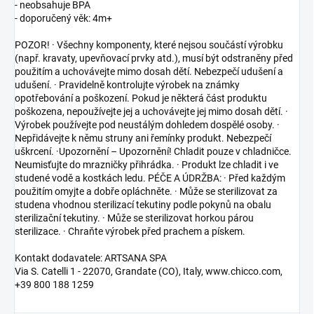
- neobsahuje BPA
- doporučený věk: 4m+
POZOR! · Všechny komponenty, které nejsou součástí výrobku
(např. kravaty, upevňovací prvky atd.), musí být odstraněny před
použitím a uchovávejte mimo dosah dětí. Nebezpečí udušení a
udušení. · Pravidelně kontrolujte výrobek na známky
opotřebování a poškození. Pokud je některá část produktu
poškozena, nepoužívejte jej a uchovávejte jej mimo dosah dětí. ·
Výrobek používejte pod neustálým dohledem dospělé osoby. ·
Nepřidávejte k němu struny ani řemínky produkt. Nebezpečí
uškrcení. ·Upozornění – Upozornění! Chladit pouze v chladničce.
Neumisťujte do mrazničky přihrádka. · Produkt lze chladit i ve
studené vodě a kostkách ledu. PÉČE A ÚDRŽBA: · Před každým
použitím omyjte a dobře opláchněte. · Může se sterilizovat za
studena vhodnou sterilizací tekutiny podle pokynů na obalu
sterilizační tekutiny. · Může se sterilizovat horkou párou
sterilizace. · Chraňte výrobek před prachem a pískem.
Kontakt dodavatele: ARTSANA SPA
Via S. Catelli 1 - 22070, Grandate (CO), Italy, www.chicco.com,
+39 800 188 1259