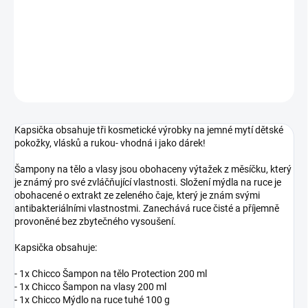
−
+
Přidat do košíku
DETAILNÍ INFORMACE
ZEPTAT SE
Kapsička obsahuje tři kosmetické výrobky na jemné mytí dětské
pokožky, vlásků a rukou- vhodná i jako dárek!
Šampony na tělo a vlasy jsou obohaceny výtažek z měsíčku, který
je známý pro své zvláčňující vlastnosti. Složení mýdla na ruce je
obohacené o extrakt ze zeleného čaje, který je znám svými
antibakteriálními vlastnostmi. Zanechává ruce čisté a příjemně
provoněné bez zbytečného vysoušení.
Kapsička obsahuje:
- 1x Chicco Šampon na tělo Protection 200 ml
- 1x Chicco Šampon na vlasy 200 ml
- 1x Chicco Mýdlo na ruce tuhé 100 g