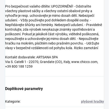
Pro bezpečnost vašeho dítěte: UPOZORNĚNÍ! - Odstraňte
všechny plastové sáčky a všechny ostatní obalové prvky a
vyhoďte je resp. uchovávejte je mimo dosah dětí. Nebezpečí
udušení. - Vždy používejte pod dohledem dospělé osoby. -
Nepřidávejte šňůrky ani řemínky. Nebezpečí udušení. - Pravidelně
kontrolujte, zda výrobek nevykazuje známky opotřebování a
poškození. Pokud je jakákoli část výrobku, viditelně poškozená,
nepoužívejte a uchovávejte jej mimo dosah dětí. - Nepoužívejte
hračku na mokrém, písčitém nebo prašném povrchu. - Udržujte
vlasy v bezpečné vzdálenosti od pohybu kola. Riziko zamotání
Kontakt dodavatele: ARTSANA SPA
Via S. Catelli 1 - 22070, Grandate (CO), Italy, www.chicco.com,
+39 800 188 1259
Doplňkové parametry
Kategorie
:
plyšové hračky