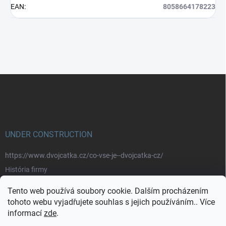
EAN
:
8058664178223
Z
á
p
a
t
í
UNDER CONSTRUCTION
https://www.dvojcatka.cz/co-vse-je--dvojcatka-cz/
História firmy
Prečo nakupovať u nás
Tento web používá soubory cookie. Dalším procházením
Značky
tohoto webu vyjadřujete souhlas s jejich používáním.. Více
informací
zde
.
https://www.dvojcatka.cz/kontakty/>