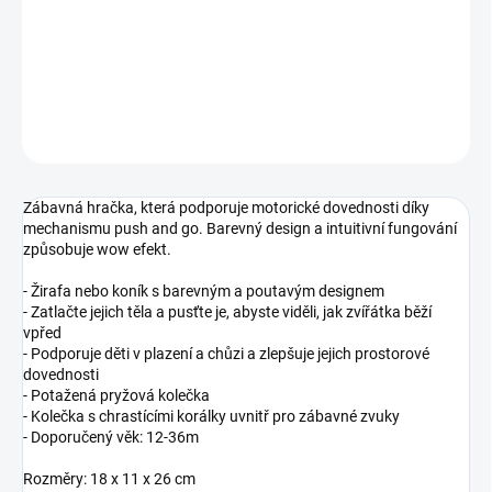
−
+
Přidat do košíku
DETAILNÍ INFORMACE
ZEPTAT SE
Zábavná hračka, která podporuje motorické dovednosti díky
mechanismu push and go. Barevný design a intuitivní fungování
způsobuje wow efekt.
- Žirafa nebo koník s barevným a poutavým designem
- Zatlačte jejich těla a pusťte je, abyste viděli, jak zvířátka běží
vpřed
- Podporuje děti v plazení a chůzi a zlepšuje jejich prostorové
dovednosti
- Potažená pryžová kolečka
- Kolečka s chrastícími korálky uvnitř pro zábavné zvuky
- Doporučený věk: 12-36m
Rozměry: 18 x 11 x 26 cm