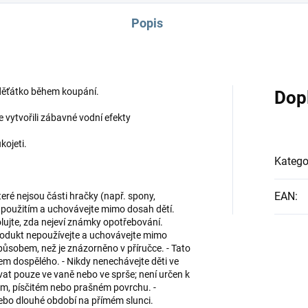
Popis
 děťátko během koupání.
Dop
e vytvořili zábavné vodní efekty
kojeti.
Katego
EAN
:
eré nejsou části hračky (např. spony,
d použitím a uchovávejte mimo dosah dětí.
lujte, zda nejeví známky opotřebování.
rodukt nepoužívejte a uchovávejte mimo
působem, než je znázorněno v příručce. - Tato
m dospělého. - Nikdy nenechávejte děti ve
at pouze ve vaně nebo ve sprše; není určen k
ém, písčitém nebo prašném povrchu. -
nebo dlouhé období na přímém slunci.