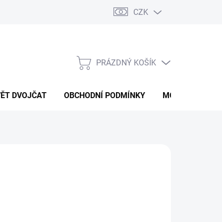
CZK
PRÁZDNÝ KOŠÍK
NÁKUPNÍ
KOŠÍK
VĚT DVOJČAT
OBCHODNÍ PODMÍNKY
MOJE OBJEDNÁ