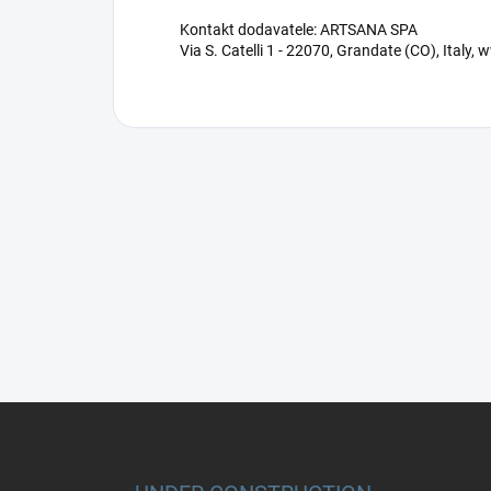
Kontakt dodavatele: ARTSANA SPA
Via S. Catelli 1 - 22070, Grandate (CO), Ital
Z
á
p
a