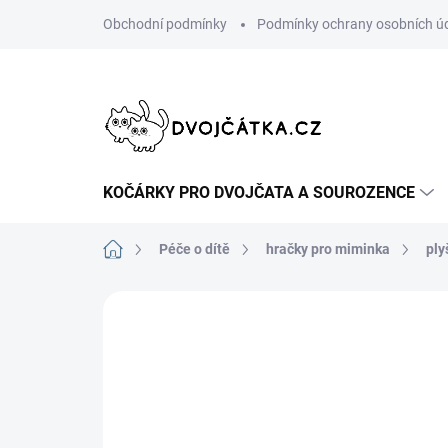
Přejít
Obchodní podmínky
Podmínky ochrany osobních ú
na
obsah
KOČÁRKY PRO DVOJČATA A SOUROZENCE
Domů
Péče o dítě
hračky pro miminka
ply
Neohodnoceno
Podrobnosti hodn