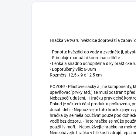
Hračka ve tvaru hvězdice doprovází a zabaví
- Ponořte hvězdici do vody a zvedněte ji, abyst
- Stimuluje manuální koordinaci dítěte
- Lehká a snadno uchopitelná díky praktické ru
- Doporučený věk: 6-36m
Rozměry: 12,5 x 9 x 12,5 cm
POZOR! - Plastové sáčky a jiné komponenty, kt
upevňovací prvky atd.) se musí odstranit pře
Nebezpečí udušení. - Hračku pravidelně kontro
Pokud je některá část produktu poškozena, p
dosah dětí. - Nepoužívejte tuto hračku jiným z
hračka by se měla používat pouze pod dohlede
vodě bez dozoru. - Tato hračka se může použív
použití v moři. - Nepoužívejte hračku na mokr
Nenechávejte hračku v blízkosti zdrojů tepla 