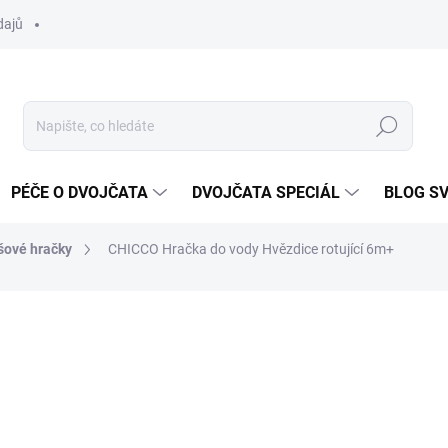
dajů
Hledat
PÉČE O DVOJČATA
DVOJČATA SPECIÁL
BLOG S
šové hračky
CHICCO Hračka do vody Hvězdice rotující 6m+
ocení
ZNAČKA:
CHICCO
302 Kč
279 Kč
Měrná
SKLADEM DO TÝDNE
cena: