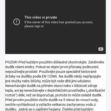
POZOR! Před každým použitím důkladně zkontrolujte. Zatáhněte
dudlík všemi směry. Pokud se objeví první příznaky poškození,
nepoužívejte produkt. Používejte pouze speciálně testované
držáky na dudlíky podle EN 12586. Na dudlík nikdy nepřipojujte
jiné stužky nebo šňůrky, může být vaše dítě jimi udušeno.
Nenechávejte dudlík na přímém slunci nebo v blízkosti zdroje
tepla, ani jej nenechávejte v dezinfekčním prostředku („sterilizační
roztok“) déle, než se doporučuje, protože to může oslabit dudlík.
Před prvním použitím vložte dudlík na 5 minut do vroucí vody,
nechte vychladnout a vytlačte veškerou zachycenou vodu z
dudlíku. Jedná se o zajištění hygieny. Čistěte před každým