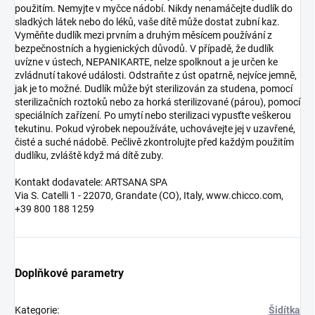
použitím. Nemyjte v myčce nádobí. Nikdy nenamáčejte dudlík do
sladkých látek nebo do léků, vaše dítě může dostat zubní kaz.
Vyměňte dudlík mezi prvním a druhým měsícem používání z
bezpečnostních a hygienických důvodů. V případě, že dudlík
uvízne v ústech, NEPANIKARTE, nelze spolknout a je určen ke
zvládnutí takové události. Odstraňte z úst opatrně, nejvíce jemně,
jak je to možné. Dudlík může být sterilizován za studena, pomocí
sterilizačních roztoků nebo za horká sterilizované (párou), pomocí
speciálních zařízení. Po umytí nebo sterilizaci vypusťte veškerou
tekutinu. Pokud výrobek nepoužíváte, uchovávejte jej v uzavřené,
čisté a suché nádobě. Pečlivě zkontrolujte před každým použitím
dudlíku, zvláště když má dítě zuby.
Kontakt dodavatele: ARTSANA SPA
Via S. Catelli 1 - 22070, Grandate (CO), Italy, www.chicco.com,
+39 800 188 1259
Doplňkové parametry
Kategorie
:
Šidítka