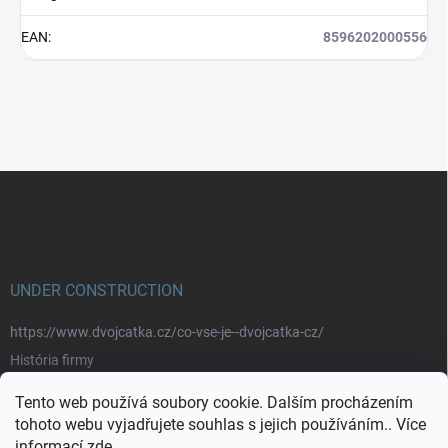
EAN
:
8596202000556
Z
á
p
a
t
í
UNDER CONSTRUCTION
https://www.dvojcatka.cz/co-vse-je--dvojcatka-cz/
História firmy
Prečo nakupovať u nás
Tento web používá soubory cookie. Dalším procházením
Značky
tohoto webu vyjadřujete souhlas s jejich používáním.. Více
informací
zde
.