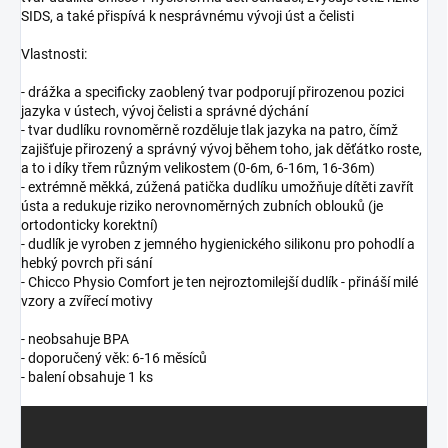
SIDS, a také přispívá k nesprávnému vývoji úst a čelisti
Vlastnosti:
- drážka a specificky zaoblený tvar podporují přirozenou pozici
jazyka v ústech, vývoj čelisti a správné dýchání
- tvar dudlíku rovnoměrně rozděluje tlak jazyka na patro, čímž
zajišťuje přirozený a správný vývoj během toho, jak děťátko roste,
a to i díky třem různým velikostem (0-6m, 6-16m, 16-36m)
- extrémně měkká, zúžená patička dudlíku umožňuje dítěti zavřít
ústa a redukuje riziko nerovnoměrných zubních oblouků (je
ortodonticky korektní)
- dudlík je vyroben z jemného hygienického silikonu pro pohodlí a
hebký povrch při sání
- Chicco Physio Comfort je ten nejroztomilejší dudlík - přináší milé
vzory a zvířecí motivy
- neobsahuje BPA
- doporučený věk: 6-16 měsíců
- balení obsahuje 1 ks