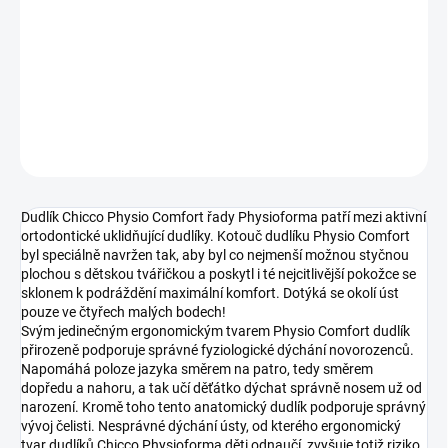
cena:
−
+
Přidat do košíku
DETAILNÍ INFORMACE
ZEPTAT SE
Dudlík Chicco Physio Comfort řady Physioforma patří mezi aktivní
ortodontické uklidňující dudlíky. Kotouč dudlíku Physio Comfort
byl speciálně navržen tak, aby byl co nejmenší možnou styčnou
plochou s dětskou tvářičkou a poskytl i té nejcitlivější pokožce se
sklonem k podráždění maximální komfort. Dotýká se okolí úst
pouze ve čtyřech malých bodech!
Svým jedinečným ergonomickým tvarem Physio Comfort dudlík
přirozeně podporuje správné fyziologické dýchání novorozenců.
Napomáhá poloze jazyka směrem na patro, tedy směrem
dopředu a nahoru, a tak učí děťátko dýchat správně nosem už od
narození. Kromě toho tento anatomický dudlík podporuje správný
vývoj čelisti. Nesprávné dýchání ústy, od kterého ergonomický
tvar dudlíků Chicco Physioforma děti odnaučí, zvyšuje totiž riziko