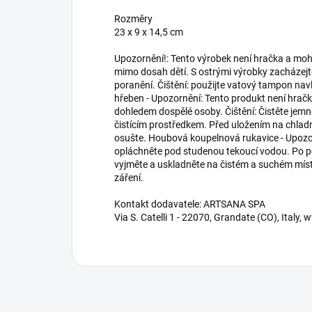
Rozměry
‎23 x 9 x 14,5 cm
Upozornění!: Tento výrobek není hračka a moh
mimo dosah dětí. S ostrými výrobky zacházejt
poranění. Čištění: použijte vatový tampon na
hřeben - Upozornění: Tento produkt není hračk
dohledem dospělé osoby. Čištění: Čistěte jem
čistícím prostředkem. Před uložením na chla
osušte. Houbová koupelnová rukavice - Upozor
opláchněte pod studenou tekoucí vodou. Po p
vyjměte a uskladněte na čistém a suchém mís
záření.
Kontakt dodavatele: ARTSANA SPA
Via S. Catelli 1 - 22070, Grandate (CO), Ital