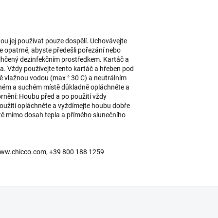
ou jej používat pouze dospělí. Uchovávejte
e opatrně, abyste předešli pořezání nebo
vlhčený dezinfekčním prostředkem. Kartáč a
a. Vždy používejte tento kartáč a hřeben pod
ně vlažnou vodou (max ° 30 C) a neutrálním
dném a suchém místě důkladně opláchněte a
nění: Houbu před a po použití vždy
oužití opláchněte a vyždímejte houbu dobře
tě mimo dosah tepla a přímého slunečního
y, www.chicco.com, +39 800 188 1259