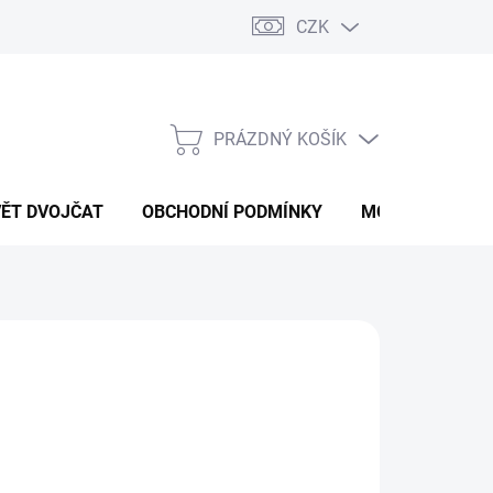
CZK
PRÁZDNÝ KOŠÍK
NÁKUPNÍ
KOŠÍK
VĚT DVOJČAT
OBCHODNÍ PODMÍNKY
MOJE OBJEDNÁ