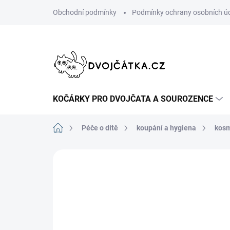
Přejít
Obchodní podmínky
Podmínky ochrany osobních ú
na
obsah
KOČÁRKY PRO DVOJČATA A SOUROZENCE
Domů
Péče o dítě
koupání a hygiena
kosm
Neohodnoceno
Podrobnosti hodn