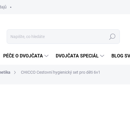
dajů
Hledat
PÉČE O DVOJČATA
DVOJČATA SPECIÁL
BLOG S
etika
CHICCO Cestovní hygienický set pro děti 6v1
ocení
ZNAČKA:
CHICCO
649 Kč
Měrná
SKLADEM DO TÝDNE
cena: