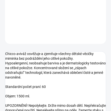
cena:
−
+
Přidat do košíku
DETAILNÍ INFORMACE
ZEPTAT SE
Chicco aviváž osvěžuje a zjemňuje všechny dětské věcičky
miminka bez podráždění jeho citlivé pokožky.
Hypoalergenní, neobsahuje barviva a je dermatologicky testováno
na citlivé pokožce. Koncentrované složení se „zápach
odstraňující“ technologií, která zanechává oblečení čisté a jemně
navoněné.
Standardní počet praní: 60
Objem: 1500 ml.
UPOZORNĚNÍ! Nepolykejte. Držte mimo dosah dětí. Nepřekračujte
doporučené použití. Nenalévejte přímo na oděv. Zamezte styku s