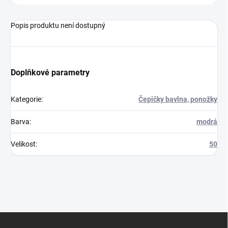
Popis produktu není dostupný
Doplňkové parametry
Kategorie
:
Čepičky bavlna, ponožky
Barva
:
modrá
Velikost
:
50
Z