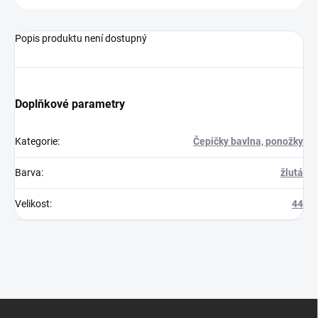
Popis produktu není dostupný
Doplňkové parametry
Kategorie
:
Čepičky bavlna, ponožky
Barva
:
žlutá
Velikost
:
44
Z