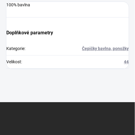
100% bavlna
Doplňkové parametry
Kategorie
:
Čepičky bavlna, ponožky
Velikost
:
44
Z
á
p
a
t