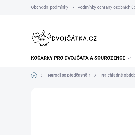
Přejít
Obchodní podmínky
Podmínky ochrany osobních ú
na
obsah
KOČÁRKY PRO DVOJČATA A SOUROZENCE
Domů
Narodí se předčasně ?
Na chladné obdob
Neohodnoceno
Podrobnosti hodn