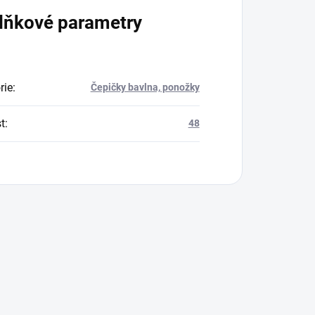
lňkové parametry
rie
:
Čepičky bavlna, ponožky
t
:
48