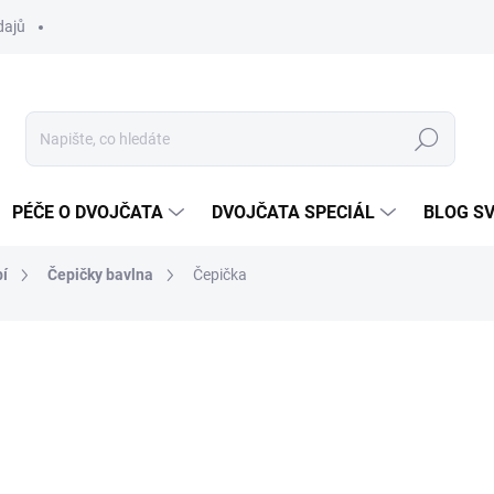
dajů
Hledat
PÉČE O DVOJČATA
DVOJČATA SPECIÁL
BLOG S
í
Čepičky bavlna
Čepička
ocení
65 Kč
Měrná
SKLADEM
cena: