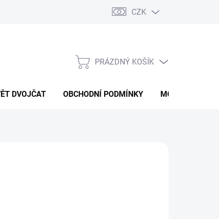
CZK
PRÁZDNÝ KOŠÍK
NÁKUPNÍ
KOŠÍK
VĚT DVOJČAT
OBCHODNÍ PODMÍNKY
MOJE OBJEDNÁ