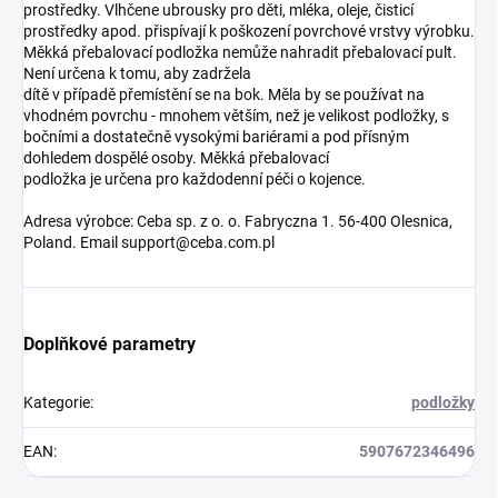
prostředky. Vlhčene ubrousky pro děti, mléka, oleje, čisticí
prostředky apod. přispívají k poškození povrchové vrstvy výrobku.
Měkká přebalovací podložka nemůže nahradit přebalovací pult.
Není určena k tomu, aby zadržela
dítě v případě přemístění se na bok. Měla by se používat na
vhodném povrchu - mnohem větším, než je velikost podložky, s
bočními a dostatečně vysokými bariérami a pod přísným
dohledem dospělé osoby. Měkká přebalovací
podložka je určena pro každodenní péči o kojence.
Adresa výrobce: Ceba sp. z o. o. Fabryczna 1. 56-400 Olesnica,
Poland. Email support@ceba.com.pl
Doplňkové parametry
Kategorie
:
podložky
EAN
:
5907672346496