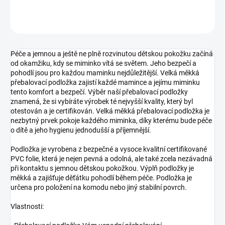
ZEPTAT SE
Péče a jemnou a ještě ne plně rozvinutou dětskou pokožku začíná
od okamžiku, kdy se miminko vítá se světem. Jeho bezpečí a
pohodlí jsou pro každou maminku nejdůležitější. Velká měkká
přebalovací podložka zajistí každé mamince a jejímu miminku
tento komfort a bezpečí. Výběr naší přebalovací podložky
znamená, že si vybíráte výrobek té nejvyšší kvality, který byl
otestován a je certifikován. Velká měkká přebalovací podložka je
nezbytný prvek pokoje každého miminka, díky kterému bude péče
o dítě a jeho hygienu jednodušší a příjemnější.
Podložka je vyrobena z bezpečné a vysoce kvalitní certifikované
PVC folie, která je nejen pevná a odolná, ale také zcela nezávadná
při kontaktu s jemnou dětskou pokožkou. Výplň podložky je
měkká a zajišťuje děťátku pohodlí během péče. Podložka je
určena pro položení na komodu nebo jiný stabilní povrch.
Vlastnosti: