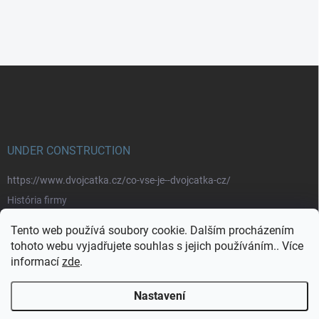
Z
á
p
a
t
í
UNDER CONSTRUCTION
https://www.dvojcatka.cz/co-vse-je--dvojcatka-cz/
História firmy
Prečo nakupovať u nás
Tento web používá soubory cookie. Dalším procházením
Značky
tohoto webu vyjadřujete souhlas s jejich používáním.. Více
informací
zde
.
https://www.dvojcatka.cz/kontakty/>
Nastavení