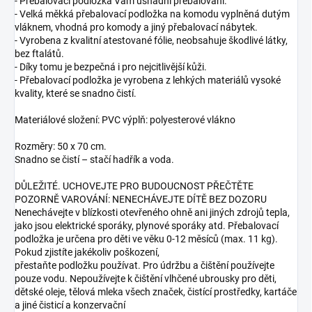
- Přebalovací podložka Vám usnadní přebalování.
- Velká měkká přebalovací podložka na komodu vyplněná dutým
vláknem, vhodná pro komody a jiný přebalovací nábytek.
- Vyrobena z kvalitní atestované fólie, neobsahuje škodlivé látky,
bez ftalátů.
- Díky tomu je bezpečná i pro nejcitlivější kůži.
- Přebalovací podložka je vyrobena z lehkých materiálů vysoké
kvality, které se snadno čistí.
Materiálové složení: PVC výplň: polyesterové vlákno
Rozměry: 50 x 70 cm.
Snadno se čistí – stačí hadřík a voda.
DŮLEŽITÉ. UCHOVEJTE PRO BUDOUCNOST PŘEČTĚTE
POZORNĚ VAROVÁNÍ: NENECHÁVEJTE DÍTĚ BEZ DOZORU
Nenechávejte v blízkosti otevřeného ohně ani jiných zdrojů tepla,
jako jsou elektrické sporáky, plynové sporáky atd. Přebalovací
podložka je určena pro děti ve věku 0-12 měsíců (max. 11 kg).
Pokud zjistíte jakékoliv poškození,
přestaňte podložku používat. Pro údržbu a čištění používejte
pouze vodu. Nepoužívejte k čištění vlhčené ubrousky pro děti,
dětské oleje, tělová mleka všech značek, čistící prostředky, kartáče
a jiné čisticí a konzervační