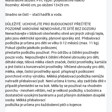
Materiálové složení: PVC výplň: polyesterové vlákno
Rozměry: 40×60 cm, po složení 13×29 cm.
Snadno se čistí – stačí hadřík a voda.
DŮLEŽITÉ. UCHOVEJTE PRO BUDOUCNOST PŘEČTĚTE
POZORNĚ VAROVÁNÍ: NENECHÁVEJTE DÍTĚ BEZ DOZORU
Nenechávejte v blízkosti otevřeného ohně ani jiných zdrojů tepla,
jako jsou elektrické sporáky, plynové sporáky atd. Přebalovací
podložka je určena pro děti ve věku 0-12 měsíců (max. 11 kg).
Pokud zjistíte jakékoliv poškození,
přestaňte podložku používat. Pro údržbu a čištění používejte
pouze vodu. Nepoužívejte k čištění vlhčené ubrousky pro děti,
dětské oleje, tělová mléka všech značek, čistící prostředky, kartáče
a jiné čisticí a konzervační prostředky. Vlhčené ubrousky pro děti,
mléka, oleje, čisticí prostředky apod. přispívají k poškození
povrchové vrstvy výrobku. Měkká přebalovací podložka nemůže
nahradit přebalovací pult. Není určena k tomu, aby zadržela dítě v
případě přemístění se na bok. Měla by se používat na vhodném
povrchu - mnohem větším, než je velikost podložky, s bočními a
dostatečně vysokými bariérami a pod přísným dohledem dospělé
osoby. Měkká přebalovací
podložka je určena pro každodenní péči o kojence.