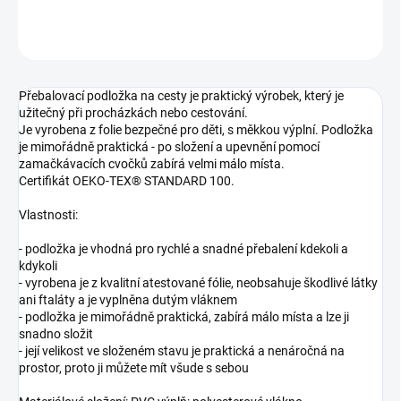
ZEPTAT SE
Přebalovací podložka na cesty je praktický výrobek, který je
užitečný při procházkách nebo cestování.
Je vyrobena z folie bezpečné pro děti, s měkkou výplní. Podložka
je mimořádně praktická - po složení a upevnění pomocí
zamačkávacích cvočků zabírá velmi málo místa.
Certifikát OEKO-TEX® STANDARD 100.
Vlastnosti:
- podložka je vhodná pro rychlé a snadné přebalení kdekoli a
kdykoli
- vyrobena je z kvalitní atestované fólie, neobsahuje škodlivé látky
ani ftaláty a je vyplněna dutým vláknem
- podložka je mimořádně praktická, zabírá málo místa a lze ji
snadno složit
- její velikost ve složeném stavu je praktická a nenáročná na
prostor, proto ji můžete mít všude s sebou