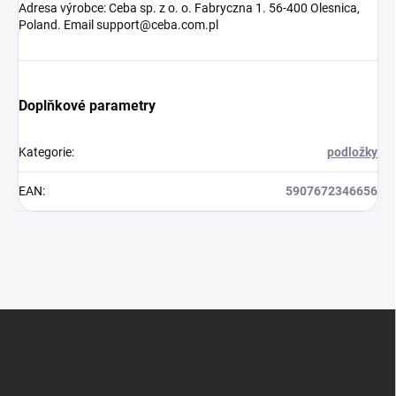
Adresa výrobce: Ceba sp. z o. o. Fabryczna 1. 56-400 Olesnica,
Poland. Email support@ceba.com.pl
Doplňkové parametry
Kategorie
:
podložky
EAN
:
5907672346656
Z
á
p
a