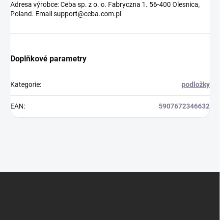
Adresa výrobce: Ceba sp. z o. o. Fabryczna 1. 56-400 Olesnica,
Poland. Email support@ceba.com.pl
Doplňkové parametry
Kategorie
:
podložky
EAN
:
5907672346632
Z
á
p
a