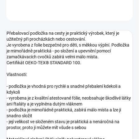
ZEPTAT SE
Přebalovací podložka na cesty je praktický výrobek, který je
užitečný při procházkách nebo cestování.
Je vyrobena z folie bezpečné pro děti, s měkkou výplní. Podložka
je mimořádně praktická - po složení a upevnění pomocí
zamačkávacích cvočků zabírá velmi málo místa.
Certifikát OEKO-TEX® STANDARD 100.
Vlastnosti:
- podložka je vhodná pro rychlé a snadné přebalení kdekoli a
kdykoli
- vyrobena je z kvalitní atestované fólie, neobsahuje škodlivé látky
ani ftaláty a je vyplněna dutým vláknem
- podložka je mimořádně praktická, zabírá málo místa a lze ji
snadno složit
- její velikost ve složeném stavu je praktická a nenáročná na
prostor, proto ji můžete mít všude s sebou