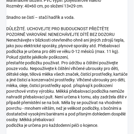
Materiálové složení: PVC výplň: polyesterové vlákno
Rozměry: 40×60 cm, po složení 13×29 cm.
Snadno se čistí – stačí hadřík a voda.
DŮLEŽITÉ. UCHOVEJTE PRO BUDOUCNOST PŘEČTĚTE
POZORNĚ VAROVÁNÍ: NENECHÁVEJTE DÍTĚ BEZ DOZORU
Nenechávejte v blízkosti otevřeného ohně ani jiných zdrojů tepla,
jako jsou elektrické sporáky, plynové sporáky atd. Přebalovací
podložka je určena pro děti ve věku 0-12 měsíců (max. 11 kg).
Pokud zjistíte jakékoliv poškození,
přestaňte podložku používat. Pro údržbu a čištění používejte
pouze vodu. Nepoužívejte k čištění vlhčené ubrousky pro děti,
dětské oleje, tělová mléka všech značek, čistící prostředky, kartáče
a jiné čisticí a konzervační prostředky. Vlhčené ubrousky pro děti,
mléka, oleje, čisticí prostředky apod. přispívají k poškození
povrchové vrstvy výrobku. Měkká přebalovací podložka nemůže
nahradit přebalovací pult. Není určena k tomu, aby zadržela dítě v
případě přemístění se na bok. Měla by se používat na vhodném
povrchu - mnohem větším, než je velikost podložky, s bočními a
dostatečně vysokými bariérami a pod přísným dohledem dospělé
osoby. Měkká přebalovací
podložka je určena pro každodenní péči o kojence.