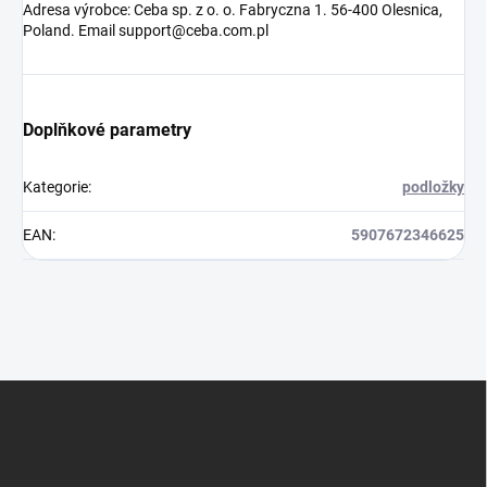
Adresa výrobce: Ceba sp. z o. o. Fabryczna 1. 56-400 Olesnica,
Poland. Email support@ceba.com.pl
Doplňkové parametry
Kategorie
:
podložky
EAN
:
5907672346625
Z
á
p
a