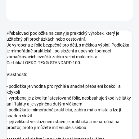
ZEPTAT SE
Přebalovací podložka na cesty je praktický výrobek, který je
užitečný při procházkách nebo cestování.
Je vyrobena z folie bezpečné pro děti, s měkkou výplní. Podložka
je mimořádně praktická - po složení a upevnění pomocí
zamačkávacích cvočků zabírá velmi málo místa.
Certifikát OEKO-TEX® STANDARD 100.
Vlastnosti:
- podložka je vhodná pro rychlé a snadné přebalení kdekoli a
kdykoli
- vyrobena je z kvalitní atestované fólie, neobsahuje škodlivé látky
ani ftaláty a je vyplněna dutým vláknem
- podložka je mimořádně praktická, zabírá málo místa a lze ji
snadno složit
- její velikost ve složeném stavu je praktická a nenáročná na
prostor, proto ji můžete mít všude s sebou