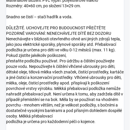
Materiálové složení: PVC výplň: polyesterové vlákno
Rozměry: 40×60 cm, po složení 13×29 cm.
Snadno se čistí – stačí hadřík a voda.
DŮLEŽITÉ. UCHOVEJTE PRO BUDOUCNOST PŘEČTĚTE
POZORNĚ VAROVÁNÍ: NENECHÁVEJTE DÍTĚ BEZ DOZORU
Nenechávejte v blízkosti otevřeného ohně ani jiných zdrojů tepla,
jako jsou elektrické sporáky, plynové sporáky atd. Přebalovací
podložka je určena pro děti ve věku 0-12 měsíců (max. 11 kg).
Pokud zjistíte jakékoliv poškození,
přestaňte podložku používat. Pro údržbu a čištění používejte
pouze vodu. Nepoužívejte k čištění vlhčené ubrousky pro děti,
dětské oleje, tělová mléka všech značek, čistící prostředky, kartáče
a jiné čisticí a konzervační prostředky. Vlhčené ubrousky pro děti,
mléka, oleje, čisticí prostředky apod. přispívají k poškození
povrchové vrstvy výrobku. Měkká přebalovací podložka nemůže
nahradit přebalovací pult. Není určena k tomu, aby zadržela dítě v
případě přemístění se na bok. Měla by se používat na vhodném
povrchu - mnohem větším, než je velikost podložky, s bočními a
dostatečně vysokými bariérami a pod přísným dohledem dospělé
osoby. Měkká přebalovací
podložka je určena pro každodenní péči o kojence.