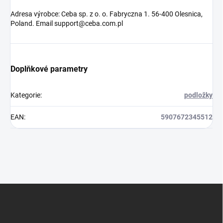
Adresa výrobce: Ceba sp. z o. o. Fabryczna 1. 56-400 Olesnica,
Poland. Email support@ceba.com.pl
Doplňkové parametry
Kategorie
:
podložky
EAN
:
5907672345512
Z
á
p
a