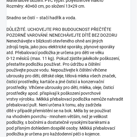
Materiálové složení: PVC výplň: polyesterové vlákno
Rozměry: 40×60 cm, po složení 13×29 cm.
Snadno se čistí – stačí hadřík a voda.
DŮLEŽITÉ. UCHOVEJTE PRO BUDOUCNOST PŘEČTĚTE
POZORNĚ VAROVÁNÍ: NENECHÁVEJTE DÍTĚ BEZ DOZORU
Nenechávejte v blízkosti otevřeného ohně ani jiných
zdrojů tepla, jako jsou elektrické sporáky, plynové sporáky
atd. Přebalovací podložka je určena pro děti ve věku
0-12 měsíců (max. 11 kg). Pokud zjistíte jakékoliv poškození,
přestaňte podložku používat. Pro údržbu a čištění
používejte pouze vodu. Nepoužívejte k čištění vlhčene
ubrousky pro děti, dětské oleje, tělová mleka všech značek,
čistící prostředky, kartáče a jiné čisticí a konzervační
prostředky. Vlhčene ubrousky pro děti, mléka, oleje, čisticí
prostředky apod. přispívají k poškození povrchové
vrstvy výrobku. Měkká přebalovací podložka nemůže nahradit
přebalovací pult. Není určena k tomu, aby zadržela
dítě v případě přemístění se na bok. Měla by se používat
na vhodném povrchu - mnohem větším, než je velikost
podložky, s bočními a dostatečně vysokými bariérami a
pod přísným dohledem dospělé osoby. Měkká přebalovací
podložka je určena pro každodenní péči o kojence.