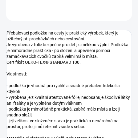
ZEPTAT SE
Přebalovací podložka na cesty je praktický výrobek, který je
užitečný při procházkách nebo cestování.
Je vyrobena z folie bezpečné pro děti, s měkkou výplní. Podložka
je mimořádně praktická - po složení a upevnění pomocí
zamačkávacích cvočků zabírá velmi málo místa.
Certifikát OEKO-TEX® STANDARD 100.
Vlastnosti:
- podložka je vhodná pro rychlé a snadné přebalení kdekoli a
kdykoli
- vyrobena je z kvalitní atestované fólie, neobsahuje škodlivé látky
ani ftaláty a je vyplněna dutým vláknem
- podložka je mimořádně praktická, zabírá málo místa a lze ji
snadno složit
- její velikost ve složeném stavu je praktická a nenáročná na
prostor, proto ji můžete mít všude s sebou