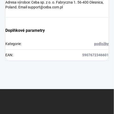
Adresa výrobce: Ceba sp. z o. o. Fabryczna 1. 56-400 Olesnica,
Poland. Email support@ceba.com.pl
Doplňkové parametry
Kategorie
:
podložky
EAN
:
5907672346601
Z
á
p
a