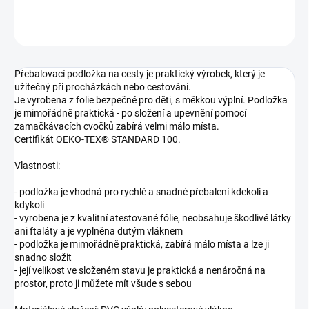
ZEPTAT SE
Přebalovací podložka na cesty je praktický výrobek, který je
užitečný při procházkách nebo cestování.
Je vyrobena z folie bezpečné pro děti, s měkkou výplní. Podložka
je mimořádně praktická - po složení a upevnění pomocí
zamačkávacích cvočků zabírá velmi málo místa.
Certifikát OEKO-TEX® STANDARD 100.
Vlastnosti:
- podložka je vhodná pro rychlé a snadné přebalení kdekoli a
kdykoli
- vyrobena je z kvalitní atestované fólie, neobsahuje škodlivé látky
ani ftaláty a je vyplněna dutým vláknem
- podložka je mimořádně praktická, zabírá málo místa a lze ji
snadno složit
- její velikost ve složeném stavu je praktická a nenáročná na
prostor, proto ji můžete mít všude s sebou