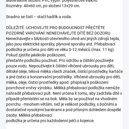
Materiálové složení: PVC výplň: polyesterové vlákno
Rozměry: 40×60 cm, po složení 13×29 cm.
Snadno se čistí – stačí hadřík a voda.
DŮLEŽITÉ. UCHOVEJTE PRO BUDOUCNOST PŘEČTĚTE
POZORNĚ VAROVÁNÍ: NENECHÁVEJTE DÍTĚ BEZ DOZORU
Nenechávejte v blízkosti otevřeného ohně ani jiných zdrojů tepla,
jako jsou elektrické sporáky, plynové sporáky atd. Přebalovací
podložka je určena pro děti ve věku 0-12 měsíců (max. 11 kg).
Pokud zjistíte jakékoliv poškození,
přestaňte podložku používat. Pro údržbu a čištění používejte
pouze vodu. Nepoužívejte k čištění vlhčené ubrousky pro děti,
dětské oleje, tělová mléka všech značek, čistící prostředky, kartáče
a jiné čisticí a konzervační prostředky. Vlhčené ubrousky pro děti,
mléka, oleje, čisticí prostředky apod. přispívají k poškození
povrchové vrstvy výrobku. Měkká přebalovací podložka nemůže
nahradit přebalovací pult. Není určena k tomu, aby zadržela dítě v
případě přemístění se na bok. Měla by se používat na vhodném
povrchu - mnohem větším, než je velikost podložky, s bočními a
dostatečně vysokými bariérami a pod přísným dohledem dospělé
osoby. Měkká přebalovací
podložka je určena pro každodenní péči o kojence.