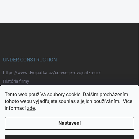
Z
á
p
a
t
í
UNDER CONSTRUCTION
https://www.dvojcatka.cz/co-vse-je--dvojcatka-cz/
História firmy
Prečo nakupovať u nás
Tento web používá soubory cookie. Dalším procházením
Značky
tohoto webu vyjadřujete souhlas s jejich používáním.. Více
informací
zde
.
https://www.dvojcatka.cz/kontakty/>
Nastavení