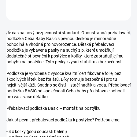
ZEPTAT SE
Je čas na nový bezpečnostní standard. Oboustranná přebalovací
podložka Ceba Baby Basic s pevnou deskou je mimořádně
pohodlná a vhodná pro novorozence. Dětská přebalovací
podložka je vybavena pásky na suchý zip, které umožňují
dodatečné připevnění k postýlce a kolíky, které zabraňují jejímu
pohybu na postýlce. Tyto prvky zvyšují stabilitu a bezpečnost.
Podložka je vyrobena z vysoce kvalitní certifikované folie, bez
škodlivých látek, bez ftalátů. Díky tomu je bezpečná i pro tu
nejcitlivější kůži. Snadno se čistí – stačí hadřík a voda. Přebalovací
podložka BASIC od společnosti Ceba baby představuje pohodlí
pro vás i vaše děťátko
Přebalovací podložka Basic – montáž na postýlku
Jak připevnit přebalovací podložku k postýlce? Potřebujeme:
- 4 x kolíky (jsou součástí balení)