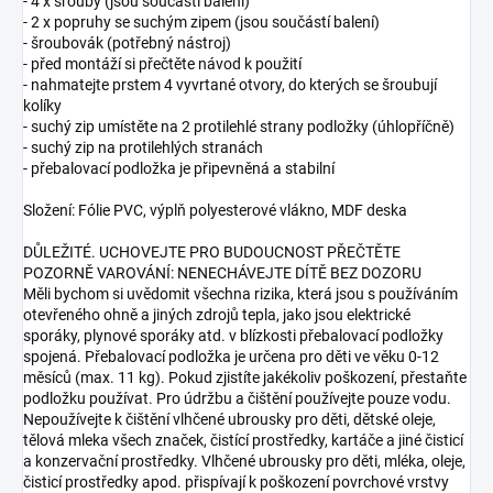
- 4 x šrouby (jsou součástí balení)
- 2 x popruhy se suchým zipem (jsou součástí balení)
- šroubovák (potřebný nástroj)
- před montáží si přečtěte návod k použití
- nahmatejte prstem 4 vyvrtané otvory, do kterých se šroubují
kolíky
- suchý zip umístěte na 2 protilehlé strany podložky (úhlopříčně)
- suchý zip na protilehlých stranách
- přebalovací podložka je připevněná a stabilní
Složení: Fólie PVC, výplň polyesterové vlákno, MDF deska
DŮLEŽITÉ. UCHOVEJTE PRO BUDOUCNOST PŘEČTĚTE
POZORNĚ VAROVÁNÍ: NENECHÁVEJTE DÍTĚ BEZ DOZORU
Měli bychom si uvědomit všechna rizika, která jsou s používáním
otevřeného ohně a jiných zdrojů tepla, jako jsou elektrické
sporáky, plynové sporáky atd. v blízkosti přebalovací podložky
spojená. Přebalovací podložka je určena pro děti ve věku 0-12
měsíců (max. 11 kg). Pokud zjistíte jakékoliv poškození, přestaňte
podložku používat. Pro údržbu a čištění používejte pouze vodu.
Nepoužívejte k čištění vlhčené ubrousky pro děti, dětské oleje,
tělová mleka všech značek, čistící prostředky, kartáče a jiné čisticí
a konzervační prostředky. Vlhčené ubrousky pro děti, mléka, oleje,
čisticí prostředky apod. přispívají k poškození povrchové vrstvy