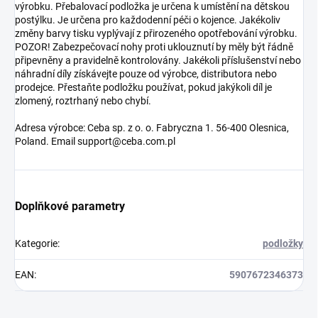
výrobku. Přebalovací podložka je určena k umístění na dětskou
postýlku. Je určena pro každodenní péči o kojence. Jakékoliv
změny barvy tisku vyplývají z přirozeného opotřebování výrobku.
POZOR! Zabezpečovací nohy proti uklouznutí by měly být řádně
připevněny a pravidelně kontrolovány. Jakékoli příslušenství nebo
náhradní díly získávejte pouze od výrobce, distributora nebo
prodejce. Přestaňte podložku používat, pokud jakýkoli díl je
zlomený, roztrhaný nebo chybí.
Adresa výrobce: Ceba sp. z o. o. Fabryczna 1. 56-400 Olesnica,
Poland. Email support@ceba.com.pl
Doplňkové parametry
Kategorie
:
podložky
EAN
:
5907672346373