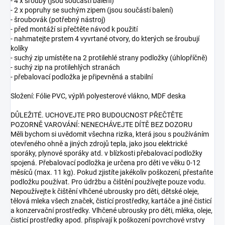
- 4 x šrouby (jsou součástí balení)
- 2 x popruhy se suchým zipem (jsou součástí balení)
- šroubovák (potřebný nástroj)
- před montáží si přečtěte návod k použití
- nahmatejte prstem 4 vyvrtané otvory, do kterých se šroubují
kolíky
- suchý zip umístěte na 2 protilehlé strany podložky (úhlopříčně)
- suchý zip na protilehlých stranách
- přebalovací podložka je připevněná a stabilní
Složení: Fólie PVC, výplň polyesterové vlákno, MDF deska
DŮLEŽITÉ. UCHOVEJTE PRO BUDOUCNOST PŘEČTĚTE
POZORNĚ VAROVÁNÍ: NENECHÁVEJTE DÍTĚ BEZ DOZORU
Měli bychom si uvědomit všechna rizika, která jsou s používáním
otevřeného ohně a jiných zdrojů tepla, jako jsou elektrické
sporáky, plynové sporáky atd. v blízkosti přebalovací podložky
spojená. Přebalovací podložka je určena pro děti ve věku 0-12
měsíců (max. 11 kg). Pokud zjistíte jakékoliv poškození, přestaňte
podložku používat. Pro údržbu a čištění používejte pouze vodu.
Nepoužívejte k čištění vlhčené ubrousky pro děti, dětské oleje,
tělová mleka všech značek, čistící prostředky, kartáče a jiné čisticí
a konzervační prostředky. Vlhčené ubrousky pro děti, mléka, oleje,
čisticí prostředky apod. přispívají k poškození povrchové vrstvy