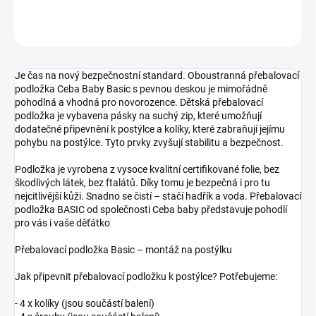
ZEPTAT SE
Je čas na nový bezpečnostní standard. Oboustranná přebalovací
podložka Ceba Baby Basic s pevnou deskou je mimořádně
pohodlná a vhodná pro novorozence. Dětská přebalovací
podložka je vybavena pásky na suchý zip, které umožňují
dodatečné připevnění k postýlce a kolíky, které zabraňují jejímu
pohybu na postýlce. Tyto prvky zvyšují stabilitu a bezpečnost.
Podložka je vyrobena z vysoce kvalitní certifikované folie, bez
škodlivých látek, bez ftalátů. Díky tomu je bezpečná i pro tu
nejcitlivější kůži. Snadno se čistí – stačí hadřík a voda. Přebalovací
podložka BASIC od společnosti Ceba baby představuje pohodlí
pro vás i vaše děťátko
Přebalovací podložka Basic – montáž na postýlku
Jak připevnit přebalovací podložku k postýlce? Potřebujeme:
- 4 x kolíky (jsou součástí balení)