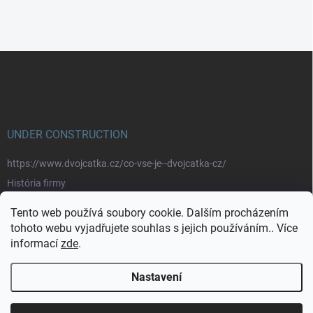
Z
á
p
a
t
í
UNDER CONSTRUCTION
https://www.dvojcatka.cz/co-vse-je--dvojcatka-cz/
História firmy
Prečo nakupovať u nás
Tento web používá soubory cookie. Dalším procházením
Značky
tohoto webu vyjadřujete souhlas s jejich používáním.. Více
informací
zde
.
https://www.dvojcatka.cz/kontakty/>
Nastavení