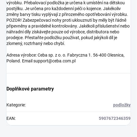
výrobku. Přebalovací podložka je určena k umístění na dětskou
postýlku. Je určena pro každodenní péči o kojence. Jakékoliv
změny barvy tisku vyplývají z přirozeného opotřebování výrobku.
POZOR! Zabezpečovací nohy proti uklouznutí by měly být řádně
připevněny a pravidelně kontrolovány. Jakékoli příslušenství nebo
náhradní díly získávejte pouze od výrobce, distributora nebo
prodejce. Přestaňte podložku používat, pokud jakýkoli díl je
zlomený, roztrhaný nebo chybí.
Adresa výrobce: Ceba sp. z o. o. Fabryczna 1. 56-400 Olesnica,
Poland. Email support@ceba.com.pl
Doplňkové parametry
Kategorie
:
podložky
EAN
:
5907672346359