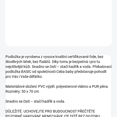
cena:
−
+
Přidat do košíku
DETAILNÍ INFORMACE
ZEPTAT SE
Podložka je vyrobena z vysoce kvalitní certifikované folie, bez
škodlivých látek, bez ftalátů. Díky tomu je bezpečná i pro tu
nejcitlivější kůži. Snadno se čistí – stačí hadřík a voda. Přebalovací
podložka BASIC od společnosti Ceba baby představuje pohodlí
pro Vás i Vaše děťátko.
Materiálové složení: PVC výplň: polyesterové vlákno a PUR pěna
Rozměry: 50 x 70 cm
Snadno se čistí – stačí hadřík a voda.
DŮLEŽITÉ. UCHOVEJTE PRO BUDOUCNOST PŘEČTĚTE
POZORNĚ VAROVÁNÍ: NENECHÁVEJTE DÍTĚ BEZ DOZORU