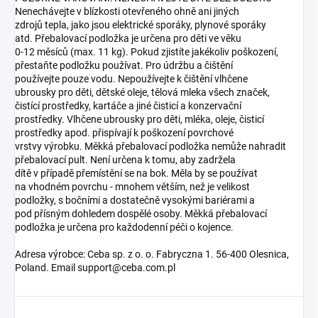
Nenechávejte v blízkosti otevřeného ohně ani jiných
zdrojů tepla, jako jsou elektrické sporáky, plynové sporáky
atd. Přebalovací podložka je určena pro děti ve věku
0-12 měsíců (max. 11 kg). Pokud zjistíte jakékoliv poškození,
přestaňte podložku používat. Pro údržbu a čištění
používejte pouze vodu. Nepoužívejte k čištění vlhčene
ubrousky pro děti, dětské oleje, tělová mleka všech značek,
čistící prostředky, kartáče a jiné čisticí a konzervační
prostředky. Vlhčene ubrousky pro děti, mléka, oleje, čisticí
prostředky apod. přispívají k poškození povrchové
vrstvy výrobku. Měkká přebalovací podložka nemůže nahradit
přebalovací pult. Není určena k tomu, aby zadržela
dítě v případě přemístění se na bok. Měla by se používat
na vhodném povrchu - mnohem větším, než je velikost
podložky, s bočními a dostatečně vysokými bariérami a
pod přísným dohledem dospělé osoby. Měkká přebalovací
podložka je určena pro každodenní péči o kojence.
Adresa výrobce: Ceba sp. z o. o. Fabryczna 1. 56-400 Olesnica,
Poland. Email support@ceba.com.pl