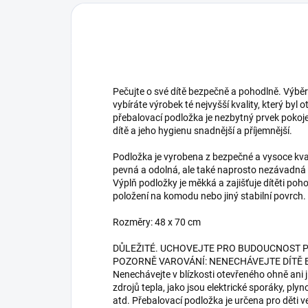
Pečujte o své dítě bezpečně a pohodlně. Výbě
vybíráte výrobek té nejvyšší kvality, který byl
přebalovací podložka je nezbytný prvek poko
dítě a jeho hygienu snadnější a příjemnější.
Podložka je vyrobena z bezpečné a vysoce kvalit
pevná a odolná, ale také naprosto nezávadná
Výplň podložky je měkká a zajišťuje dítěti poh
položení na komodu nebo jiný stabilní povrch.
Rozměry: 48 x 70 cm
DŮLEŽITÉ. UCHOVEJTE PRO BUDOUCNOST 
POZORNĚ VAROVÁNÍ: NENECHÁVEJTE DÍTĚ 
Nenechávejte v blízkosti otevřeného ohně ani 
zdrojů tepla, jako jsou elektrické sporáky, ply
atd. Přebalovací podložka je určena pro děti v