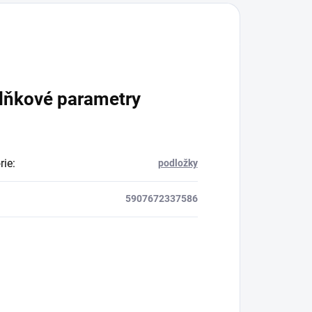
lňkové parametry
rie
:
podložky
5907672337586