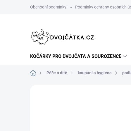
Přejít
Obchodní podmínky
Podmínky ochrany osobních ú
na
obsah
KOČÁRKY PRO DVOJČATA A SOUROZENCE
Domů
Péče o dítě
koupání a hygiena
podl
Neohodnoceno
Podrobnosti hodn