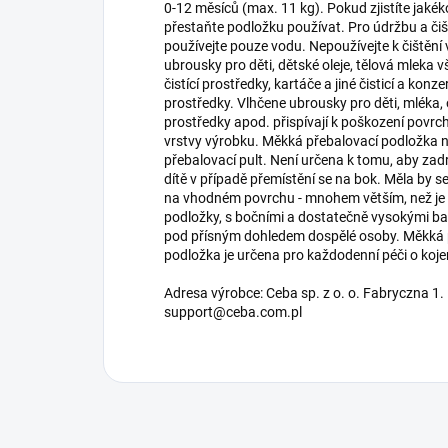
0-12 měsíců (max. 11 kg). Pokud zjistíte jakék
přestaňte podložku používat. Pro údržbu a čiš
používejte pouze vodu. Nepoužívejte k čištění
ubrousky pro děti, dětské oleje, tělová mleka 
čistící prostředky, kartáče a jiné čisticí a konz
prostředky. Vlhčene ubrousky pro děti, mléka, ol
prostředky apod. přispívají k poškození povrc
vrstvy výrobku. Měkká přebalovací podložka 
přebalovací pult. Není určena k tomu, aby zad
dítě v případě přemístění se na bok. Měla by s
na vhodném povrchu - mnohem větším, než je 
podložky, s bočními a dostatečně vysokými ba
pod přísným dohledem dospělé osoby. Měkká 
podložka je určena pro každodenní péči o koje
Adresa výrobce: Ceba sp. z o. o. Fabryczna 1.
support@ceba.com.pl