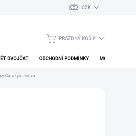
CZK
PRÁZDNÝ KOŠÍK
NÁKUPNÍ
KOŠÍK
VĚT DVOJČAT
OBCHODNÍ PODMÍNKY
MOJE OBJEDNÁ
sy Caro tymiánová