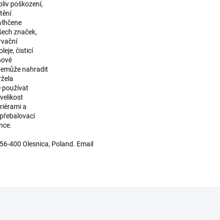
oliv poškození,
tění
 vlhčene
všech značek,
ervační
eje, čisticí
hové
nemůže nahradit
ržela
e používat
velikost
riérami a
přebalovací
nce.
 56-400 Olesnica, Poland. Email