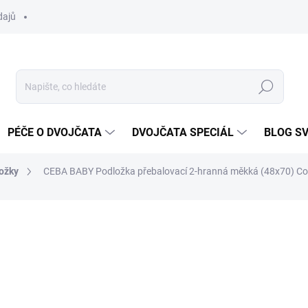
dajů
Hledat
PÉČE O DVOJČATA
DVOJČATA SPECIÁL
BLOG S
ožky
CEBA BABY Podložka přebalovací 2-hranná měkká (48x70) Co
ocení
ZNAČKA:
CEBA
509 Kč
Měrná
SKLADEM DO TÝDNE
cena: