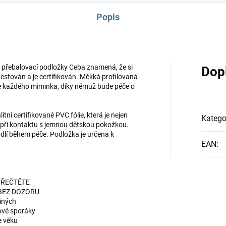
Popis
r přebalovací podložky Ceba znamená, že si
Dop
 otestován a je certifikován. Měkká profilovaná
je každého miminka, díky němuž bude péče o
ní certifikované PVC fólie, která je nejen
Katego
 při kontaktu s jemnou dětskou pokožkou.
odlí během péče. Podložka je určena k
EAN
:
PŘEČTĚTE
BEZ DOZORU
jiných
nové sporáky
e věku