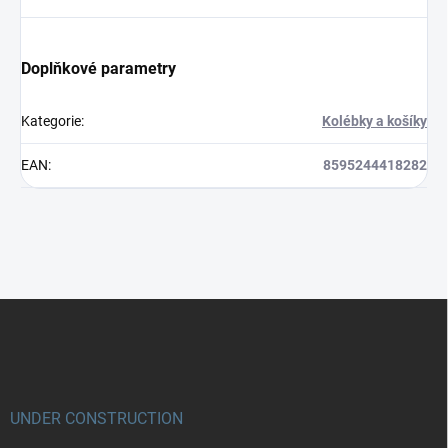
Doplňkové parametry
Kategorie
:
Kolébky a košíky
EAN
:
8595244418282
Z
á
p
a
t
í
UNDER CONSTRUCTION