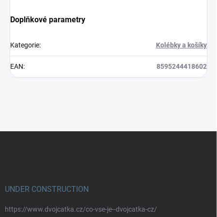
Doplňkové parametry
Kategorie
:
Kolébky a košíky
EAN
:
8595244418602
Z
á
p
a
t
í
UNDER CONSTRUCTION
https://www.dvojcatka.cz/co-vse-je--dvojcatka-cz/