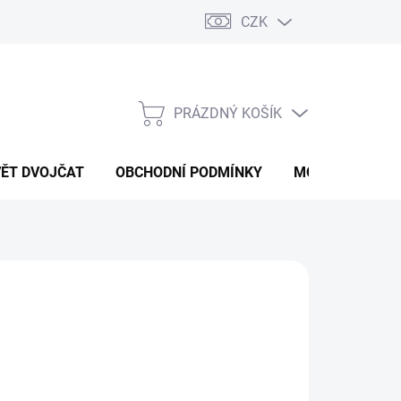
CZK
PRÁZDNÝ KOŠÍK
NÁKUPNÍ
KOŠÍK
VĚT DVOJČAT
OBCHODNÍ PODMÍNKY
MOJE OBJEDNÁ