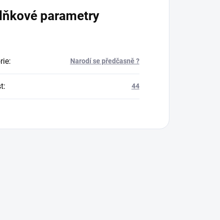
lňkové parametry
rie
:
Narodí se předčasně ?
t
:
44