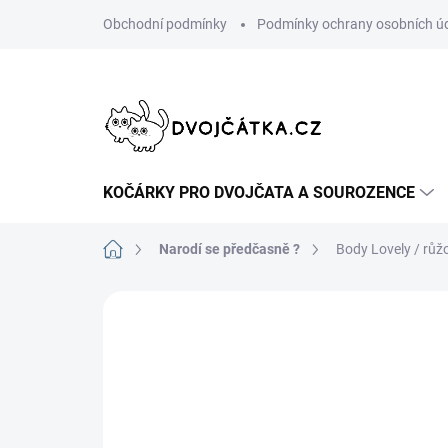
Přejít
Obchodní podmínky
Podmínky ochrany osobních ú
na
obsah
KOČÁRKY PRO DVOJČATA A SOUROZENCE
Domů
Narodí se předčasně ?
Body Lovely / růž
Neohodnoceno
Podrobnosti hodn