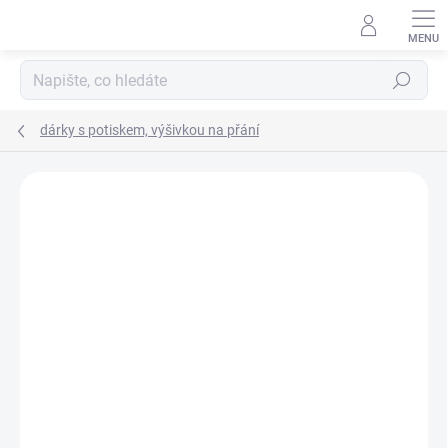
Přejít
na
obsah
Hledat
dárky s potiskem, výšivkou na přání
Neohodnoceno
Podrobnosti hodnocení