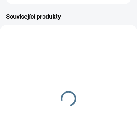
Související produkty
SKLADEM
SKLADEM DO TÝDNE
Dupačky Family
Šidítko Preemie
140 Kč
75 Kč
Do košíku
Do košíku
100% balvna zapínání na druky
Šidítko pro dříve narozená
miminka.barva bílá, velikost
latexové savičky vyhovuje
nejmenším...