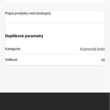
Popis produktu není dostupný
Doplňkové parametry
Kategorie
:
Kojenecká body
Velikost
:
48
Z
á
p