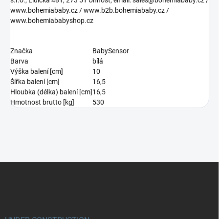
s.r.o., Lidická 481, 273 51 Unhošť, email: sales@bohemiababy.cz /
www.bohemiababy.cz / www.b2b.bohemiababy.cz /
www.bohemiababyshop.cz
Značka
BabySensor
Barva
bílá
Výška balení [cm]
10
Šířka balení [cm]
16,5
Hloubka (délka) balení [cm]
16,5
Hmotnost brutto [kg]
530
Z
á
p
a
t