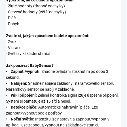
Vyberte si, na co budete upozorňováni:
- Žluté hodnoty (drobné odchylky)
- Červené hodnoty (větší odchylky)
- Pláč
- Pohyb
Zvolte si, jakým způsobem budete upozorněni:
- Zvuk
- Vibrace
- Světlo v základní stanici
Jak používat BabySensor?
• Zapnutí/vypnutí:
Snadné ovládání stisknutím po dobu 3
sekund.
• Nabíjení:
Snadné nabíjení základny i náramkového senzoru.
Náramkový senzor se nabíjí v základně.
• WiFi připojení:
Zelená kontrolka signalizuje úspěšné připojení.
Systém si pamatuje až 16 sítí a hesel.
• Detekce pláče:
Automatické nahrávání pláče. Lze
zapnout/vypnout podle potřeby.
• Noční světlo:
Intenzitu lze nastavit a zapnout/vypnout v
aplikaci. Lze zapnout/vypnout na základnové stanici.