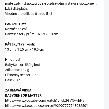
máte vždy k dispozici údaje o zdravotním stavu a upozornění,
když dítě pláče.
Vhodné pro děti: od 0 m do 5 let
PARAMETRY:
Rozměr balení:
BabySensor / prům. 16,5 x v. 10 cm
PÁSEK / 3 velikosti:
13 cm / 15,5 cm / 19,5 cm
Hmotnost:
BabySensor: 530 g brutto
Základna: 182 g
Přenosný senzor: 7 g
Pásek: 3 g
ZAJÍMAVÁ VIDEA:
BABYSENSOR MASTER
https://www.youtube.com/watch?v=gb2GVNwrhHs
https://www.facebook.com/reel/9290777774303250?