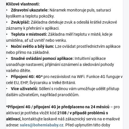
Klíčové vlastnosti:
• Zdravotní ukazatele:
Náramek monitoruje puls, saturaci
kyslíkem a teplotu pokožky.
• Zvuk/pláč:
Základna detekuje zvuk a odesílá krátké zvukové
záznamy k přehrání v aplikaci.
• Teplota v místnosti:
Základna měří teplotu v místě, kde je
umístěna, ať už uvnitř nebo venku.
• Noční světlo a bílý šum:
Lze ovládat prostřednictvím aplikace
nebo přímo na základně.
• Snadné ovládání pomocí aplikace:
Intuitivní aplikace
usnadňuje nastavení, přijímání oznámení a sledování pohody
vašeho dítěte.
• Připojení 4G: 4G*
pro nezávislost na WiFi. Funkce 4G funguje v
celé EU, EHP, Švýcarsku a Velké Británii.
•
Více uživatelů:
Sdílení s rodinou vám umožňuje udělit přístup
dalším uživatelům, například prarodičům.
*Připojení 4G /
připojení 4G je předplaceno na 24 měsíců
– pro
aktivaci je potřeba vložit kód
2108 / v případě problémů s
aktivací,
kontaktujte laskavě náš zákaznický servis na e-mailové
adrese:
sales@bohemiababy.cz
. Před uplynutím této doby