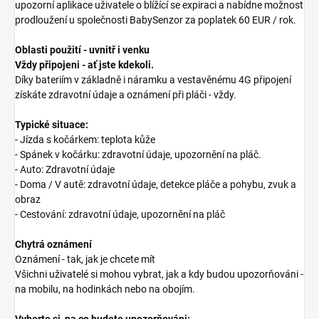
upozorní aplikace uživatele o blížící se expiraci a nabídne možnost
prodloužení u společnosti BabySenzor za poplatek 60 EUR / rok.
Oblasti použití - uvnitř i venku
Vždy připojeni - ať jste kdekoli.
Díky bateriím v základně i náramku a vestavěnému 4G připojení
získáte zdravotní údaje a oznámení při pláči - vždy.
Typické situace:
- Jízda s kočárkem: teplota kůže
- Spánek v kočárku: zdravotní údaje, upozornění na pláč.
- Auto: Zdravotní údaje
- Doma / V autě: zdravotní údaje, detekce pláče a pohybu, zvuk a
obraz
- Cestování: zdravotní údaje, upozornění na pláč
Chytrá oznámení
Oznámení - tak, jak je chcete mít
Všichni uživatelé si mohou vybrat, jak a kdy budou upozorňováni -
na mobilu, na hodinkách nebo na obojím.