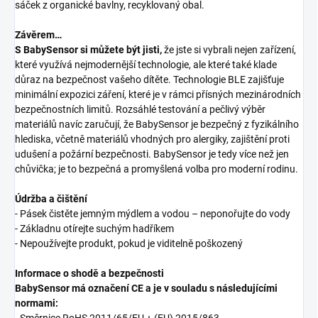
sáček z organické bavlny, recyklovaný obal.
Závěrem…
S BabySensor si můžete být jisti,
že jste si vybrali nejen zařízení,
které využívá nejmodernější technologie, ale které také klade
důraz na bezpečnost vašeho dítěte. Technologie BLE zajišťuje
minimální expozici záření, které je v rámci přísných mezinárodních
bezpečnostních limitů. Rozsáhlé testování a pečlivý výběr
materiálů navíc zaručují, že BabySensor je bezpečný z fyzikálního
hlediska, včetně materiálů vhodných pro alergiky, zajištění proti
udušení a požární bezpečnosti. BabySensor je tedy více než jen
chůvička; je to bezpečná a promyšlená volba pro moderní rodinu.
Údržba a čištění
- Pásek čistěte jemným mýdlem a vodou – neponořujte do vody
- Základnu otírejte suchým hadříkem
- Nepoužívejte produkt, pokud je viditelně poškozený
Informace o shodě a bezpečnosti
BabySensor má označení CE a je v souladu s následujícími
normami: