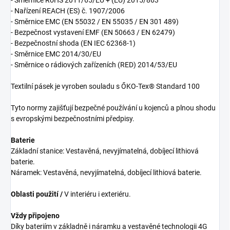
- Směrnice RoHS 2011/65/EU + (EU) 2015/863
- Nařízení REACH (ES) č. 1907/2006
- Směrnice EMC (EN 55032 / EN 55035 / EN 301 489)
- Bezpečnost vystavení EMF (EN 50663 / EN 62479)
- Bezpečnostní shoda (EN IEC 62368-1)
- Směrnice EMC 2014/30/EU
- Směrnice o rádiových zařízeních (RED) 2014/53/EU
Textilní pásek je vyroben souladu s ŐKO-Tex® Standard 100
Tyto normy zajišťují bezpečné používání u kojenců a plnou shodu
s evropskými bezpečnostními předpisy.
Baterie
Základní stanice: Vestavěná, nevyjímatelná, dobíjecí lithiová
baterie.
Náramek: Vestavěná, nevyjímatelná, dobíjecí lithiová baterie.
Oblasti použití /
V interiéru i exteriéru.
Vždy připojeno
Díky bateriím v základně i náramku a vestavěné technologii 4G