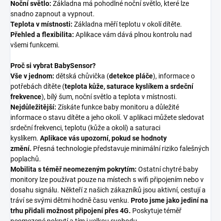
Noční světlo:
Základna má pohodlné noční světlo, které lze
snadno zapnout a vypnout.
Teplota v místnosti:
Základna měří teplotu v okolí dítěte.
Přehled a flexibilita:
Aplikace vám dává plnou kontrolu nad
všemi funkcemi.
Proč si vybrat BabySensor?
Vše v jednom:
dětská chůvička (
detekce pláče
), informace o
potřebách dítěte (
teplota kůže, saturace kyslíkem a srdeční
frekvence
), bílý šum, noční světlo a teplota v místnosti.
Nejdůležitější:
Získáte funkce baby monitoru a důležité
informace o stavu dítěte a jeho okolí. V aplikaci můžete sledovat
srdeční frekvenci, teplotu (kůže a okolí) a saturaci
kyslíkem.
Aplikace vás upozorní, pokud se hodnoty
změní.
Přesná technologie představuje minimální riziko falešných
poplachů.
Mobilita s téměř neomezeným pokrytím:
Ostatní chytré baby
monitory lze používat pouze na místech s wifi připojením nebo v
dosahu signálu. Někteří z našich zákazníků jsou aktivní, cestují a
tráví se svými dětmi hodně času venku.
Proto jsme jako jediní na
trhu přidali možnost připojení přes 4G.
Poskytuje téměř