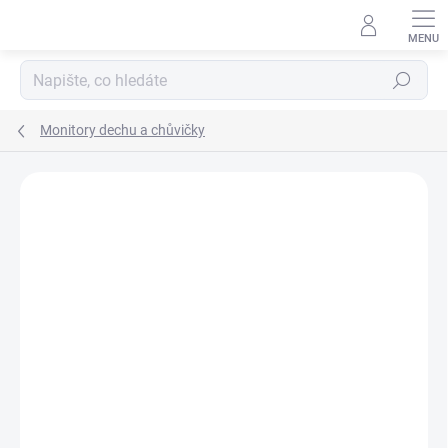
Přejít
na
obsah
Hledat
Monitory dechu a chůvičky
Neohodnoceno
Podrobnosti hodnocení