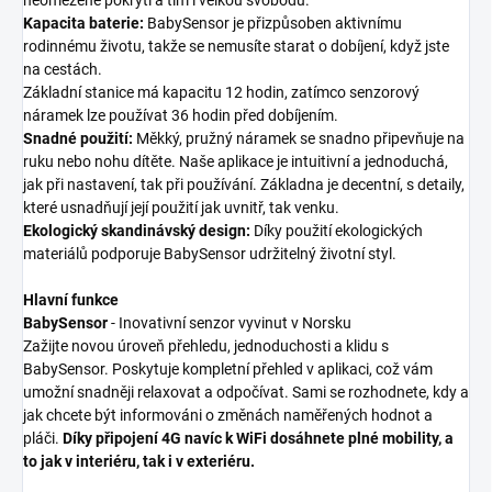
neomezené pokrytí a tím i velkou svobodu.
Kapacita baterie:
BabySensor je přizpůsoben aktivnímu
rodinnému životu, takže se nemusíte starat o dobíjení, když jste
na cestách.
Základní stanice má kapacitu 12 hodin, zatímco senzorový
náramek lze používat 36 hodin před dobíjením.
Snadné použití:
Měkký, pružný náramek se snadno připevňuje na
ruku nebo nohu dítěte. Naše aplikace je intuitivní a jednoduchá,
jak při nastavení, tak při používání. Základna je decentní, s detaily,
které usnadňují její použití jak uvnitř, tak venku.
Ekologický skandinávský design:
Díky použití ekologických
materiálů podporuje BabySensor udržitelný životní styl.
Hlavní funkce
BabySensor
- Inovativní senzor vyvinut v Norsku
Zažijte novou úroveň přehledu, jednoduchosti a klidu s
BabySensor. Poskytuje kompletní přehled v aplikaci, což vám
umožní snadněji relaxovat a odpočívat. Sami se rozhodnete, kdy a
jak chcete být informováni o změnách naměřených hodnot a
pláči.
Díky připojení 4G navíc k WiFi dosáhnete plné mobility, a
to jak v interiéru, tak i v exteriéru.