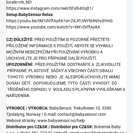
locale=nb_NO
https://www.instagram.com/reel/DFxlh4Oqlt1/
Setup BabySensor Relax
https://youtu.be/tM1dVffAy8A?si=2XJPJWYSHN5vdYmG
https://www.youtube.com/watch?v=tM1dVffAy8A
CZ) DŮLEŽITÉ:
PŘED POUŽITÍM SI POZORNĚ PŘEČTĚTE
PŘILOŽENÉ INFORMACE K POUŽITÍ, ABYSTE SE VYHNULI
MOŽNÝM NEBEZPEČÍM PŘI POUŽÍVÁNÍ VÝROBKU A
USCHOVEJTE JE PRO PŘÍPADNÉ DALŠÍ POUŽITÍ.
UPOZORNĚNÍ:
PŘED POUŽITÍM ODSTRAŇTE A ZLIKVIDUJTE
PŘÍPADNÉ PLASTOVÉ SÁČKY A VŠECHNY ČÁSTI OBALU
TOHOTO VÝROBKU NEBO JE ALESPOŇ UCHOVEJTE MIMO
DOSAH DĚTÍ. DOPORUČUJEME TYTO ČÁSTI VYHODIT DO
TŘÍDĚNÉHO ODPADU V SOULADU S PLATNÝMI VYHLÁŠKAMI A
NAŘÍZENÍMI.
VÝROBCE / VÝROBCA:
BabySensor, Trekullveien 10, 3280
Tjodalyng, Norway / E-mail: contact@babysensor.com
Webové stránky: www.babysensor.no/help
Distributor pro CZ&SK / Distribútor pre CZ&SK:
Bohemia Baby