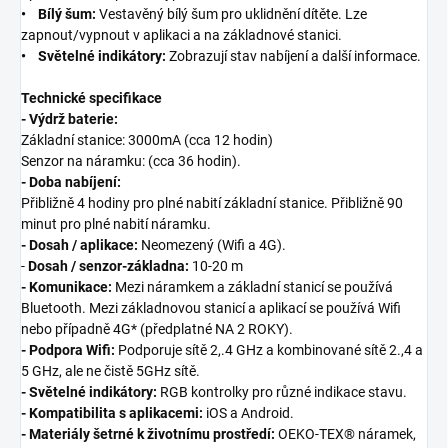
• Bílý šum:
Vestavěný bílý šum pro uklidnění dítěte. Lze
zapnout/vypnout v aplikaci a na základnové stanici.
• Světelné indikátory:
Zobrazují stav nabíjení a další informace.
Technické specifikace
- Výdrž baterie:
Základní stanice: 3000mA (cca 12 hodin)
Senzor na náramku: (cca 36 hodin).
- Doba nabíjení:
Přibližně 4 hodiny pro plné nabití základní stanice. Přibližně 90
minut pro plné nabití náramku.
- Dosah / aplikace:
Neomezený (Wifi a 4G).
-
Dosah / senzor-základna:
10-20 m
- Komunikace:
Mezi náramkem a základní stanicí se používá
Bluetooth. Mezi základnovou stanicí a aplikací se používá Wifi
nebo případně 4G* (předplatné NA 2 ROKY).
- Podpora Wifi:
Podporuje sítě 2,.4 GHz a kombinované sítě 2.,4 a
5 GHz, ale ne čistě 5GHz sítě.
- Světelné indikátory:
RGB kontrolky pro různé indikace stavu.
- Kompatibilita s aplikacemi:
iOS a Android.
- Materiály šetrné k životnímu prostředí:
OEKO-TEX® náramek,