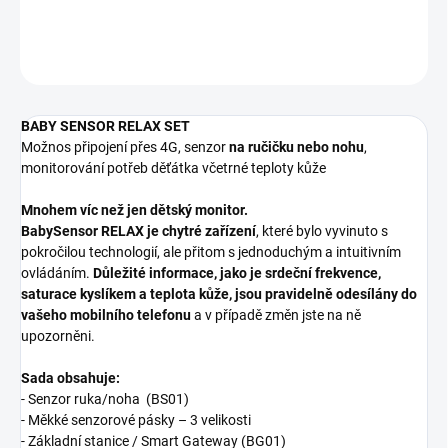
DETAILNÍ INFORMACE
ZEPTAT SE
BABY SENSOR RELAX SET
Možnos připojení přes 4G, senzor
na ručičku nebo nohu
,
monitorování potřeb děťátka včetrné teploty kůže
Mnohem víc než jen dětský monitor.
BabySensor RELAX je chytré zařízení
, které bylo vyvinuto s
pokročilou technologií, ale přitom s jednoduchým a intuitivním
ovládáním.
Důležité informace, jako je srdeční frekvence,
saturace kyslíkem a teplota kůže, jsou pravidelně odesílány do
vašeho mobilního telefonu
a v případě změn jste na ně
upozorněni.
Sada obsahuje:
- Senzor ruka/noha (BS01)
- Měkké senzorové pásky – 3 velikosti
- Základní stanice / Smart Gateway (BG01)