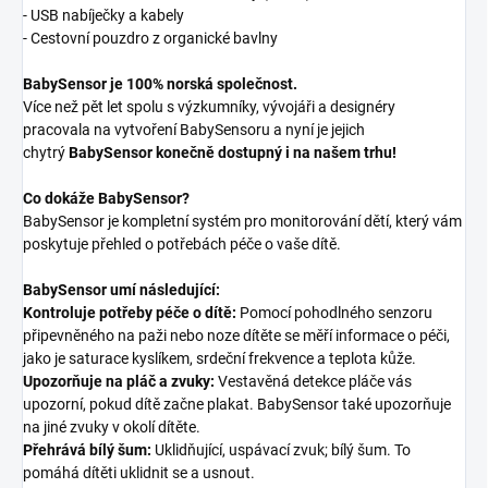
- USB nabíječky a kabely
- Cestovní pouzdro z organické bavlny
BabySensor je 100% norská společnost.
Více než pět let spolu s výzkumníky, vývojáři a designéry
pracovala na vytvoření BabySensoru a nyní je jejich
chytrý
BabySensor konečně dostupný i na našem trhu!
Co dokáže BabySensor?
BabySensor je kompletní systém pro monitorování dětí, který vám
poskytuje přehled o potřebách péče o vaše dítě.
BabySensor umí následující:
Kontroluje potřeby péče o dítě:
Pomocí pohodlného senzoru
připevněného na paži nebo noze dítěte se měří informace o péči,
jako je saturace kyslíkem, srdeční frekvence a teplota kůže.
Upozorňuje na pláč a zvuky:
Vestavěná detekce pláče vás
upozorní, pokud dítě začne plakat. BabySensor také upozorňuje
na jiné zvuky v okolí dítěte.
Přehrává bílý šum:
Uklidňující, uspávací zvuk; bílý šum. To
pomáhá dítěti uklidnit se a usnout.