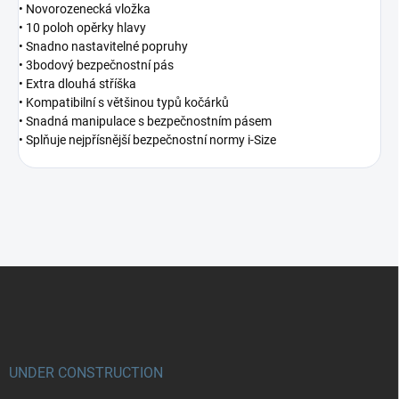
• Novorozenecká vložka
• 10 poloh opěrky hlavy
• Snadno nastavitelné popruhy
• 3bodový bezpečnostní pás
• Extra dlouhá stříška
• Kompatibilní s většinou typů kočárků
• Snadná manipulace s bezpečnostním pásem
• Splňuje nejpřísnější bezpečnostní normy i-Size
Z
á
p
a
t
í
UNDER CONSTRUCTION