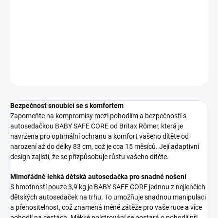
−
+
Přidat do košíku
DETAILNÍ INFORMACE
ZEPTAT SE
Bezpečnost snoubící se s komfortem
Zapomeňte na kompromisy mezi pohodlím a bezpečností s
autosedačkou BABY SAFE CORE od Britax Römer, která je
navržena pro optimální ochranu a komfort vašeho dítěte od
narození až do délky 83 cm, což je cca 15 měsíců. Její adaptivní
design zajistí, že se přizpůsobuje růstu vašeho dítěte.
Mimořádně lehká dětská autosedačka pro snadné nošení
S hmotností pouze 3,9 kg je BABY SAFE CORE jednou z nejlehčích
dětských autosedaček na trhu. To umožňuje snadnou manipulaci
a přenositelnost, což znamená méně zátěže pro vaše ruce a více
pohodlí na cestách. Měkké polstrování se postará o pohodlí při