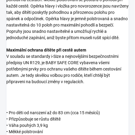
každé cestě. Opěrka hlavy i vložka pro novorozence jsou navrženy
tak, aby dítěti poskytly pohodlnou a přirozenou polohu pro
spánek a odpočinek. Opěrka hlavy je jemně polstrovaná a snadno
nastavitelná do 10 poloh pro maximální pohodlí a bezpečí.
Popruhy jsou snadno nastavitelné a umožňují rychlé a
jednoduché zapínání, aniž byste přitom museli rušit spící dítě.
Maximální ochrana dítěte při cestě autem
V souladu se standardy i-Size a nejnovějšími bezpečnostními
předpisy UN R129, je BABY SAFE CORE vybavena všemi
potřebnými prvky pro ochranu vašeho dítěte během cestování
autem. Je tedy skvělou volbou pro rodiče, kteří chtějí být
připraveni na budoucí změny v regulacích.
• Pro děti od narození až do 83 cm (cca 15 měsíců)
• Přizpůsobuje se růstu dítětě
• Váha pouhých 3,9 kg
• Měkké polstrování