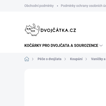
Přejít
Obchodní podmínky
Podmínky ochrany osobních ú
na
obsah
KOČÁRKY PRO DVOJČATA A SOUROZENCE
Domů
Péče o dvojčata
Koupání
Vaničky a
Neohodnoceno
Podrobnosti hodn