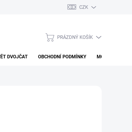
CZK
PRÁZDNÝ KOŠÍK
NÁKUPNÍ
KOŠÍK
VĚT DVOJČAT
OBCHODNÍ PODMÍNKY
MOJE OBJEDNÁ