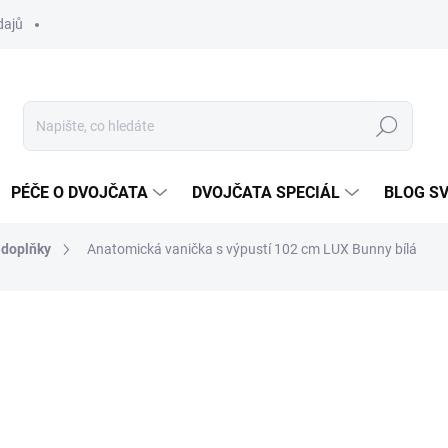
dajů
Hledat
PÉČE O DVOJČATA
DVOJČATA SPECIÁL
BLOG S
 doplňky
Anatomická vanička s výpustí 102 cm LUX Bunny bílá
ocení
ZNAČKA:
TEGA
496 Kč
Měrná
SKLADEM DO TÝDNE
cena: