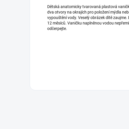
Dětská anatomicky tvarovaná plastová vanič
dva otvory na okrajích pro položení mýdla neb
vypouštění vody. Veselý obrázek dítě zaujme. 
12 měsíců. Vaničku naplněnou vodou nepřemisť
odčerpejte.