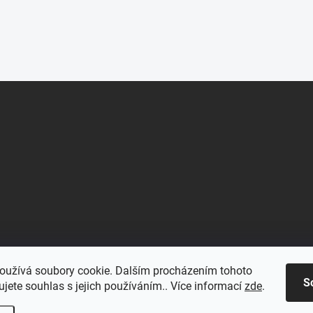
oužívá soubory cookie. Dalším procházením tohoto
S
jete souhlas s jejich používáním.. Více informací
zde
.