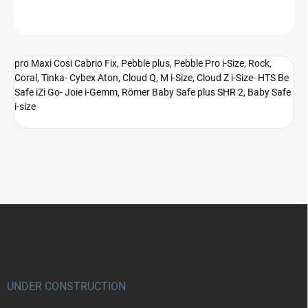
ZEPTAT SE
pro Maxi Cosi Cabrio Fix, Pebble plus, Pebble Pro i-Size, Rock,
Coral, Tinka- Cybex Aton, Cloud Q, M i-Size, Cloud Z i-Size- HTS Be
Safe iZi Go- Joie i-Gemm, Römer Baby Safe plus SHR 2, Baby Safe
i-size
Z
á
p
a
t
í
UNDER CONSTRUCTION