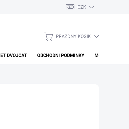
CZK
PRÁZDNÝ KOŠÍK
NÁKUPNÍ
KOŠÍK
VĚT DVOJČAT
OBCHODNÍ PODMÍNKY
MOJE OBJEDNÁ