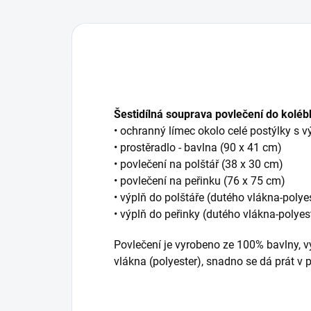
Šestidílná souprava povlečení do kolé
• ochranný límec okolo celé postýlky s v
• prostěradlo - bavlna (90 x 41 cm)
• povlečení na polštář (38 x 30 cm)
• povlečení na peřinku (76 x 75 cm)
• výplň do polštáře (dutého vlákna-polye
• výplň do peřinky (dutého vlákna-polyes
Povlečení je vyrobeno ze 100% bavlny, vý
vlákna (polyester), snadno se dá prát v p