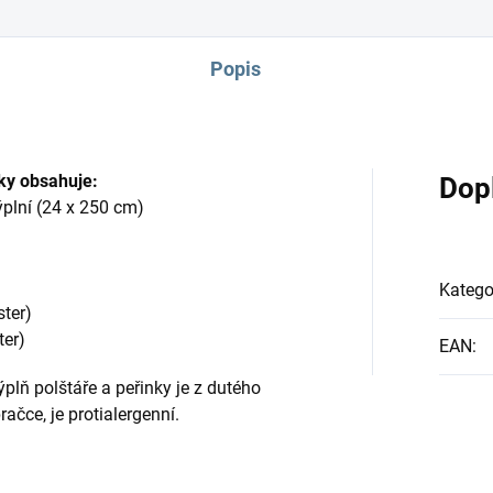
Popis
bky obsahuje:
Dop
ýplní (24 x 250 cm)
Katego
ster)
ter)
EAN
:
plň polštáře a peřinky je z dutého
račce, je protialergenní.