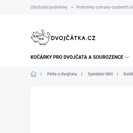
Přejít
Obchodní podmínky
Podmínky ochrany osobních ú
na
obsah
KOČÁRKY PRO DVOJČATA A SOUROZENCE
Domů
Péče o dvojčata
Spinkání dětí
Kolé
Neohodnoceno
Podrobnosti hodn