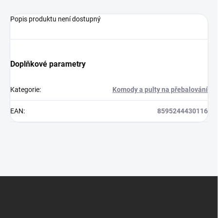
Popis produktu není dostupný
Doplňkové parametry
Kategorie
:
Komody a pulty na přebalování
EAN
:
8595244430116
Z
á
p
a