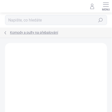
Přejít
na
obsah
Hledat
Komody a pulty na přebalování
Neohodnoceno
Podrobnosti hodnocení
ZNAČKA:
SCARLETT