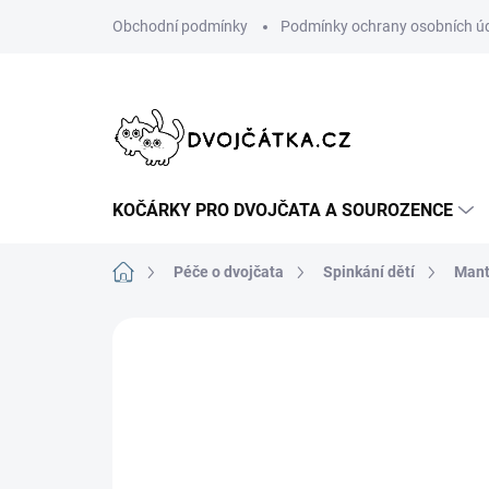
Přejít
Obchodní podmínky
Podmínky ochrany osobních ú
na
obsah
KOČÁRKY PRO DVOJČATA A SOUROZENCE
Domů
Péče o dvojčata
Spinkání dětí
Mant
Neohodnoceno
Podrobnosti hodn