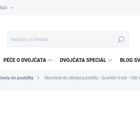
dajů
Hledat
PÉČE O DVOJČATA
DVOJČATA SPECIÁL
BLOG S
inely do postýlky
Mantinel do dětské postýlky - Scarlett froté - 180
ocení
ZNAČKA:
SCARLETT
299 Kč
Měrná
SKLADEM DO TÝDNE
cena: