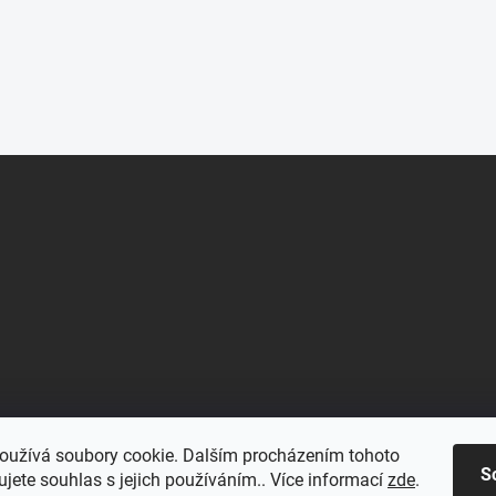
oužívá soubory cookie. Dalším procházením tohoto
S
jete souhlas s jejich používáním.. Více informací
zde
.