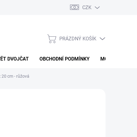
CZK
PRÁZDNÝ KOŠÍK
NÁKUPNÍ
KOŠÍK
VĚT DVOJČAT
OBCHODNÍ PODMÍNKY
MOJE OBJEDNÁ
 x 20 cm - růžová