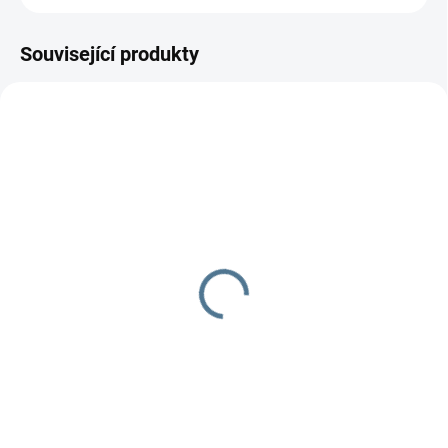
Související produkty
SKLADEM
SKLADEM
Body Newborn modrá
Polodupačky Newborn
175 Kč
145 Kč
Do košíku
Do košíku
100% bavlna